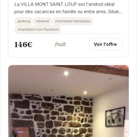
La VILLA MONT SAINT LOUP est l'endroit idéal
pour des vacances en famille ou entre amis. Située
à proximité des plages et des attractions du Cap...
parking
internet
chambres-familiales
chambres-non-fumeurs
146€
/nuit
Voir l'offre