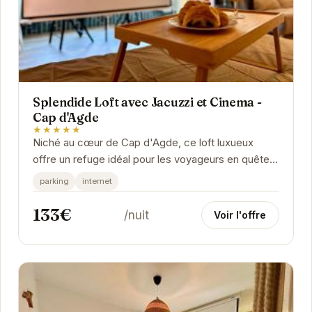
Splendide Loft avec Jacuzzi et Cinema -
Cap d'Agde
★★★★★
Niché au cœur de Cap d'Agde, ce loft luxueux
offre un refuge idéal pour les voyageurs en quête
de confort et de divertissement.
parking
internet
133€
/nuit
Voir l'offre