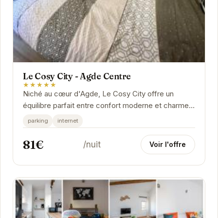
Le Cosy City - Agde Centre
★★★★★
Niché au cœur d'Agde, Le Cosy City offre un
équilibre parfait entre confort moderne et charme
local. Ses intérieurs élégants et ses...
parking
internet
81€
/nuit
Voir l'offre