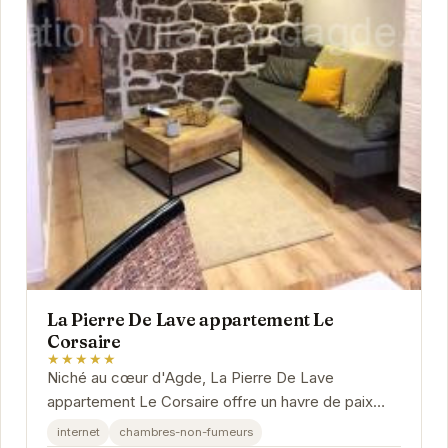
La Pierre De Lave appartement Le
Corsaire
★★★★★
Niché au cœur d'Agde, La Pierre De Lave
appartement Le Corsaire offre un havre de paix
idéal pour les voyageurs en quête de confort et
internet
chambres-non-fumeurs