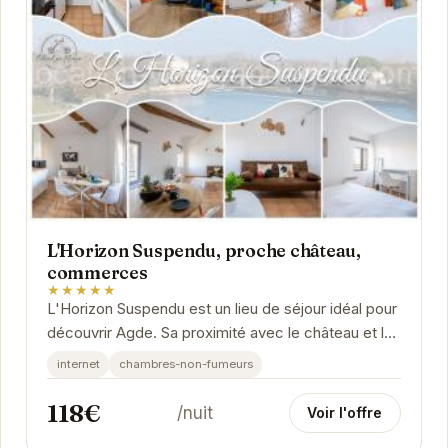
L'Horizon Suspendu, proche château,
commerces
★★★★★
L'Horizon Suspendu est un lieu de séjour idéal pour
découvrir Agde. Sa proximité avec le château et les
commerces vous permettra de profiter...
internet
chambres-non-fumeurs
118€
/nuit
Voir l'offre