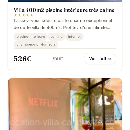
Villa 400m2 piscine intérieure très calme
★★★★★
Laissez-vous séduire par le charme exceptionnel
de cette villa de 400m2. Profitez d'une intimité
absolue grâce à sa piscine intérieure, idéale...
piscine-interieure
parking
internet
chambres-non-fumeurs
526€
/nuit
Voir l'offre