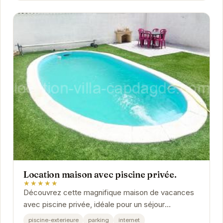
Location maison avec piscine privée.
★★★★★
Découvrez cette magnifique maison de vacances
avec piscine privée, idéale pour un séjour
inoubliable à Agde. Profitez du calme et du confort
piscine-exterieure
parking
internet