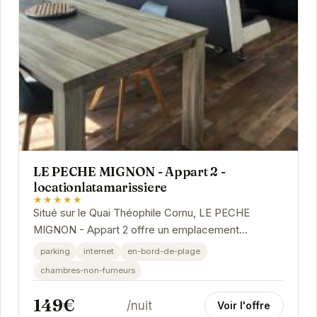
LE PECHE MIGNON - Appart 2 -
locationlatamarissiere
★★★★★
Situé sur le Quai Théophile Cornu, LE PECHE
MIGNON - Appart 2 offre un emplacement
privilégié pour explorer Agde. Avec ses
parking
internet
en-bord-de-plage
équipements modernes...
chambres-non-fumeurs
149€
/nuit
Voir l'offre