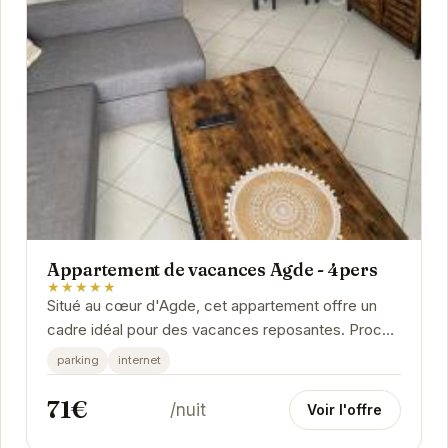
Appartement de vacances Agde - 4pers
★★★★★
Situé au cœur d'Agde, cet appartement offre un
cadre idéal pour des vacances reposantes. Proche
des commodités et des attractions locales, il est...
parking
internet
71€
/nuit
Voir l'offre