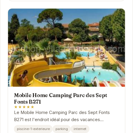
Mobile Home Camping Parc des Sept
Fonts B271
★★★★★
Le Mobile Home Camping Parc des Sept Fonts
B271 est l'endroit idéal pour des vacances
relaxantes. Avec une piscine extérieure, un parking
piscine-1-exterieure
parking
internet