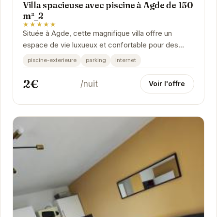
Villa spacieuse avec piscine à Agde de 150
m²_2
★★★★★
Située à Agde, cette magnifique villa offre un
espace de vie luxueux et confortable pour des
vacances parfaites. La piscine privée est
piscine-exterieure
parking
internet
l'endroit...
2€
/nuit
Voir l'offre