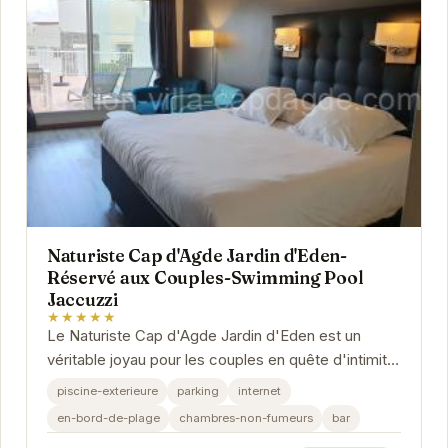
Naturiste Cap d'Agde Jardin d'Eden-
Réservé aux Couples-Swimming Pool
Jaccuzzi
★★★★★
Le Naturiste Cap d'Agde Jardin d'Eden est un
véritable joyau pour les couples en quête d'intimité
et de détente. Son emplacement privilégié au...
piscine-exterieure
parking
internet
en-bord-de-plage
chambres-non-fumeurs
bar