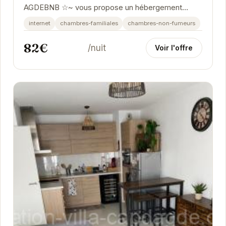
AGDEBNB ☆~ vous propose un hébergement
confortable et bien équipé. Idéal pour les familles...
internet
chambres-familiales
chambres-non-fumeurs
82€
/nuit
Voir l'offre