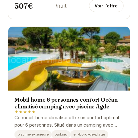
507€
/nuit
Voir l'offre
Mobil home 6 personnes confort Océan
climatisé camping avec piscine Agde
★★★★★
Ce mobil-home climatisé offre un confort optimal
pour 6 personnes. Situé dans un camping avec
piscine à Agde, il est idéalement placé pour...
piscine-exterieure
parking
en-bord-de-plage