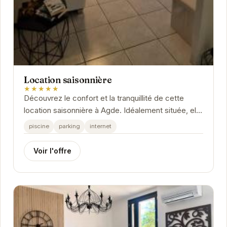
Location saisonnière
★★★★★
Découvrez le confort et la tranquillité de cette
location saisonnière à Agde. Idéalement située, elle
vous offre un accès facile aux plages,...
piscine
parking
internet
Voir l'offre