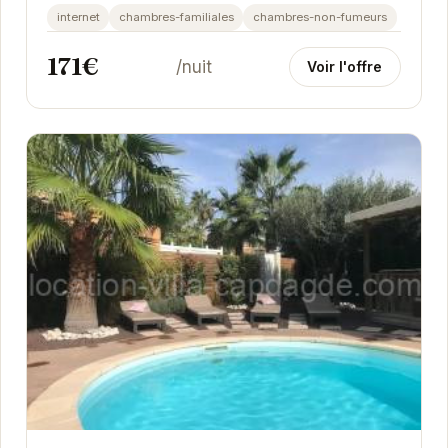
centre-ville, des commerces et des attractions...
internet
chambres-familiales
chambres-non-fumeurs
171€
/nuit
Voir l'offre