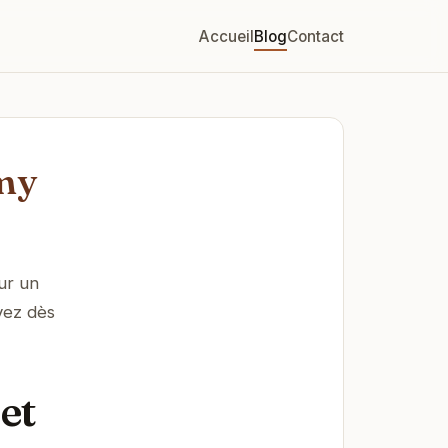
Accueil
Blog
Contact
mmy
ur un
vez dès
et