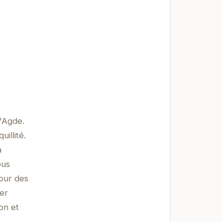
d'Agde.
illité.
a
ous
our des
ter
on et