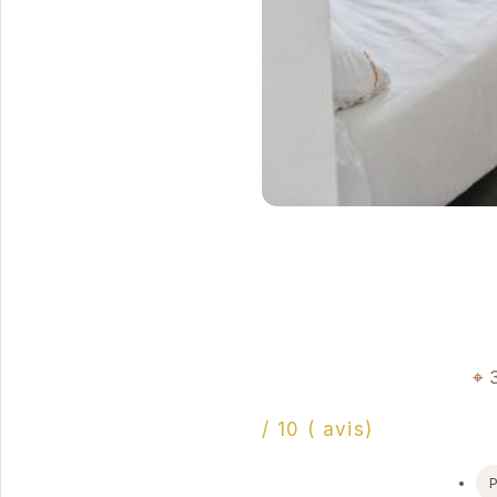
/ 10 ( avis)
P