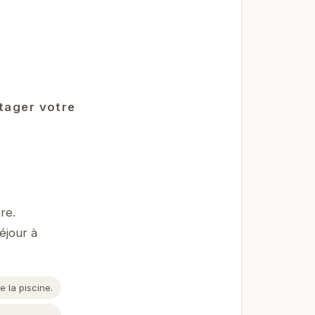
rtager votre
re.
éjour à
 la piscine.