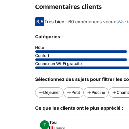
Commentaires clients
8,5
Très bien
·
60 expériences vécues
Voir 
Avec une note de 8.5
très bien
Catégories :
Hôte
Confort
Connexion Wi-Fi gratuite
Sélectionnez des sujets pour filtrer les 
Déjeuner
Petit
Piscine
Chamb
Ce que les clients ont le plus apprécié :
Tou
T
France