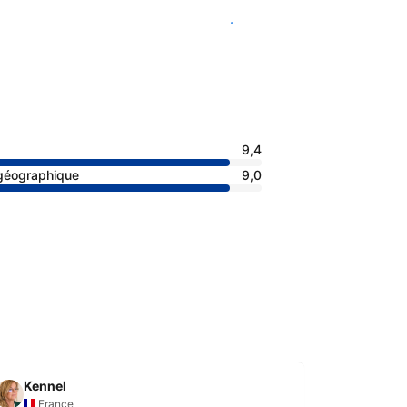
Voir les disponibilités
9,4
 géographique
9,0
Kennel
Jean
France
Fran