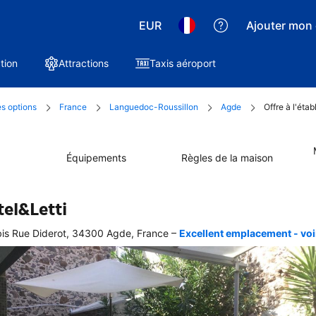
EUR
Ajouter mon 
tion
Attractions
Taxis aéroport
es options
France
Languedoc-Roussillon
Agde
Offre à l'éta
Équipements
Règles de la maison
tel&Letti
–
is Rue Diderot, 34300 Agde, France
Excellent emplacement - voir
ellente
ation 
graphique 