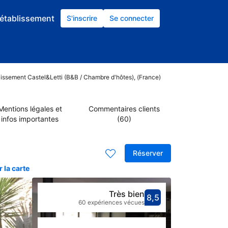
établissement
S'inscrire
Se connecter
blissement Castel&Letti (B&B / Chambre d'hôtes), (France)
Mentions légales et
Commentaires clients
infos importantes
(60)
Réserver
 la carte
Très bien
8,5
Avec une not
très bien
60 expériences vécues