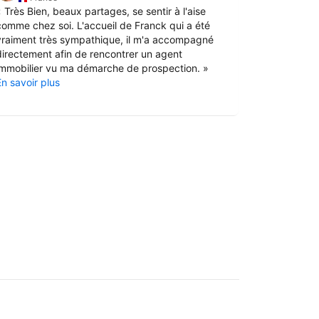
«
Très Bien, beaux partages, se sentir à l'aise
«
BON PETI
comme chez soi. L'accueil de Franck qui a été
EMPLACEME
vraiment très sympathique, il m'a accompagné
TRES CALM
directement afin de rencontrer un agent
PARKING A
immobilier vu ma démarche de prospection.
»
En savoir pl
En savoir plus