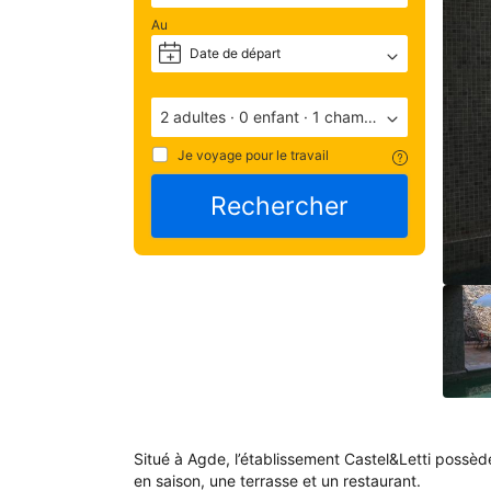
ave
une
Au
note
Date de départ
+
de 
9/1
(not
2 adultes
·
0 enfant
·
1 chambre
basé
Je voyage pour le travail
60
Rechercher
com
Éva
par 
les 
apr
leur
séj
à 
l'é
Situé à Agde, l’établissement Castel&Letti possède
Cas
en saison, une terrasse et un restaurant.
