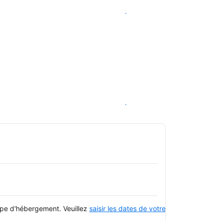
Voir les disponibilités
Voir les disponibilités
type d'hébergement. Veuillez
saisir les dates de votre séjour
et consulte