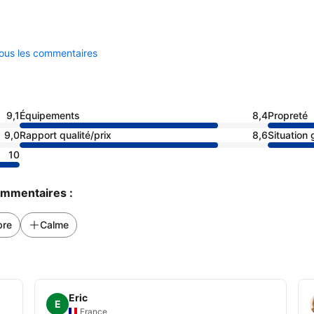
tous les commentaires
9,1
Équipements
8,4
Propreté
9,0
Rapport qualité/prix
8,6
Situation
10
commentaires :
re
Calme
Eric
E
France