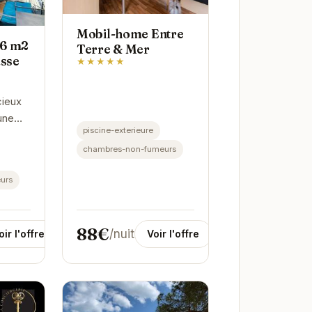
Mobil-home Entre
56 m2
Terre & Mer
asse
★★★★★
ieux
une
piscine-exterieure
frant
chambres-non-fumeurs
e.
cances
urs
e amis.
88€
/nuit
Voir l'offre
oir l'offre