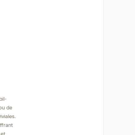
il-
 ou de
viales.
ffrant
 et