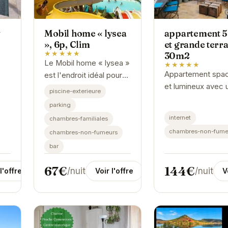
y
Mobil home « lysea
appartement 
», 6p, Clim
et grande terr
★★★★★
30m2
Le Mobil home « lysea »
★★★★★
Appartement spac
est l'endroit idéal pour
et lumineux avec 
x à
des vacances réussies
piscine-exterieure
grande terrasse of
nts
à Agde. Avec sa
parking
une vue imprenabl
ant
climatisation, ses 6
internet
chambres-familiales
Idéal pour des va
e,
couchages et sa
chambres-non-fume
chambres-non-fumeurs
en famille ou entr
proximité avec les...
bar
67€
144€
/nuit
/nuit
l'offre
Voir l'offre
V