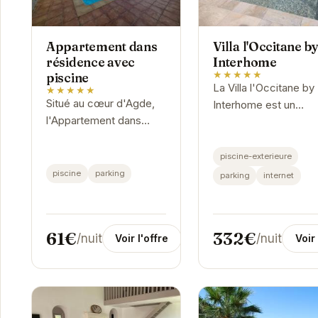
Appartement dans
Villa l'Occitane b
résidence avec
Interhome
★★★★★
piscine
La Villa l'Occitane by
★★★★★
Situé au cœur d'Agde,
Interhome est un
l'Appartement dans
véritable havre de pai
résidence avec piscine
Agde. Ses équipeme
offre un cadre idéal pour
haut de gamme, inclu
piscine-exterieure
des vacances
une piscine extérieur
piscine
parking
parking
internet
relaxantes. Avec sa
un...
piscine et son...
61€
332€
/nuit
/nuit
Voir l'offre
Voir 