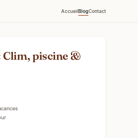
Accueil
Blog
Contact
 Clim, piscine &
vacances
our