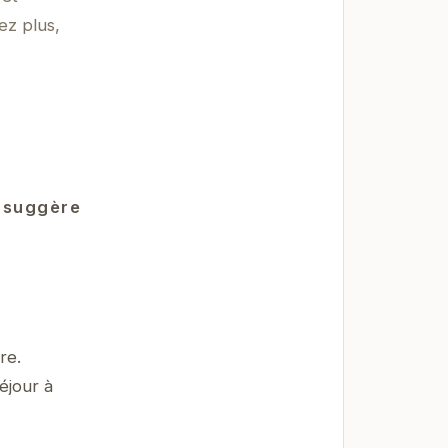
ez plus,
e suggère
re.
éjour à