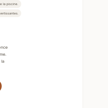
 la piscine.
ertissantes.
ence
ime.
 la