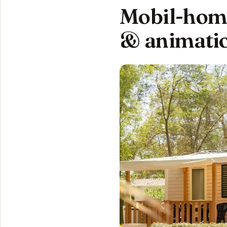
Mobil-home 
& animati