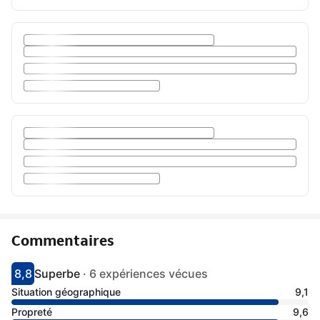
Commentaires
8,8
Superbe
·
6 expériences vécues
Avec une note de 8.8
superbe
Situation géographique
9,1
Propreté
9,6