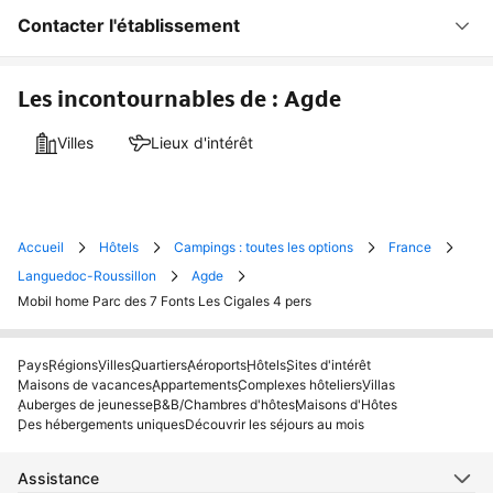
Contacter l'établissement
Les incontournables de : Agde
Villes
Lieux d'intérêt
Accueil
Hôtels
Campings : toutes les options
France
Languedoc-Roussillon
Agde
Mobil home Parc des 7 Fonts Les Cigales 4 pers
Pays
Régions
Villes
Quartiers
Aéroports
Hôtels
Sites d'intérêt
Maisons de vacances
Appartements
Complexes hôteliers
Villas
Auberges de jeunesse
B&B/Chambres d'hôtes
Maisons d'Hôtes
Des hébergements uniques
Découvrir les séjours au mois
Assistance