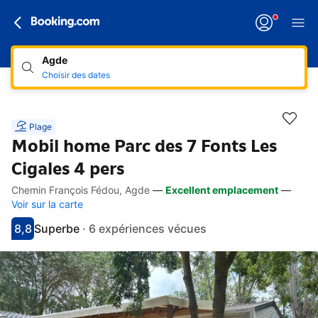
Agde
Choisir des dates
Plage
Mobil home Parc des 7 Fonts Les
Cigales 4 pers
Chemin François Fédou, Agde
—
Excellent emplacement
—
Accès rapides
Aller à la description
Aller aux équipements
Aller aux hébergements
Aller aux conditions
Voir sur la carte
8,8
Superbe
·
6 expériences vécues
Avec une note de 8.8
superbe