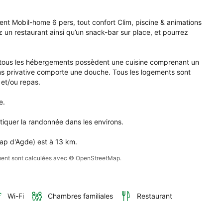
tablissement 
ent Mobil-home 6 pers, tout confort Clim, piscine & animations 
il-
un restaurant ainsi qu’un snack-bar sur place, et pourrez 
e 
, 
, tous les hébergements possèdent une cuisine comprenant un 
 
ins privative comporte une douche. Tous les logements sont 
ort 
 et/ou repas.

, 
ine 
.

mations.
tiquer la randonnée dans les environs.

Cap d'Agde) est à 13 km.
sement sont calculées avec © OpenStreetMap.
Wi-Fi
Chambres familiales
Restaurant