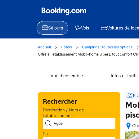
Séjours
Vols
Voitures de loca
Accueil
Hôtels
Campings : toutes les options
Offre à l'établissement Mobil-home 6 pers, tout confort Cl
Vue d'ensemble
Infos et tarifs
Pla
Rechercher
Mob
Destination / Nom de
pis
l'établissement :
Che
Exc
Du