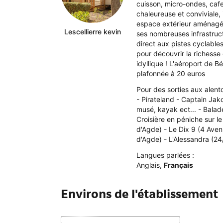
cuisson, micro-ondes, cafe
chaleureuse et conviviale,
espace extérieur aménagé, 
Lescellierre kevin
ses nombreuses infrastruct
direct aux pistes cyclable
pour découvrir la richesse
idyllique ! L'aéroport de 
plafonnée à 20 euros
Pour des sorties aux alent
- Pirateland - Captain Jako
musé, kayak ect... - Bala
Croisière en péniche sur l
d'Agde) - Le Dix 9 (4 Ave
d'Agde) - L'Alessandra (2
Langues parlées :
Anglais
,
Français
Environs de l'établissement