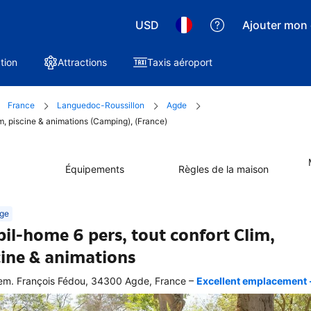
USD
Ajouter mon 
tion
Attractions
Taxis aéroport
France
Languedoc-Roussillon
Agde
im, piscine & animations (Camping), (France)
Équipements
Règles de la maison
ge
il-home 6 pers, tout confort Clim,
cine & animations
–
m. François Fédou, 34300 Agde, France
Excellent emplacement - 
ellente