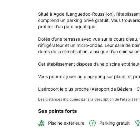
à 
l'é
Situé à Agde (Languedoc-Roussillon), l’établissem
Mob
comprend un parking privé gratuit. Vous trouverez 
hom
profiter d’un parc aquatique.

6 
pers
Dotés d’une terrasse avec vue sur le cours d’eau
tout
réfrigérateur et un micro-ondes. Leur salle de ba
conf
dotés de la climatisation, ainsi que d’un coin salon
Clim
pisc
Cet établissement dispose d’une piscine extérieure
& 
ani
Vous pourrez jouer au ping-pong sur place, et pra
L'aéroport le plus proche (Aéroport de Béziers - 
Les distances indiquées dans la description de l'établis
Ses points forts
Piscine extérieure
Parking gratuit