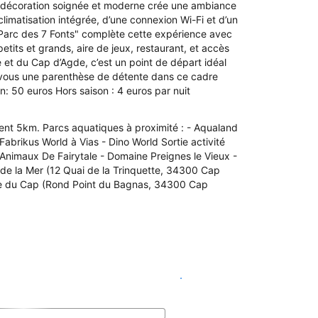
Sa décoration soignée et moderne crée une ambiance
limatisation intégrée, d’une connexion Wi-Fi et d’un
 "Parc des 7 Fonts" complète cette expérience avec
tits et grands, aire de jeux, restaurant, et accès
 et du Cap d’Agde, c’est un point de départ idéal
z-vous une parenthèse de détente dans ce cadre
n: 50 euros Hors saison : 4 euros par nuit
ment 5km. Parcs aquatiques à proximité : - Aqualand
Fabrikus World à Vias - Dino World Sortie activité
Animaux De Fairytale - Domaine Preignes le Vieux -
e de la Mer (12 Quai de la Trinquette, 34300 Cap
rie du Cap (Rond Point du Bagnas, 34300 Cap
Voir les disponibilités