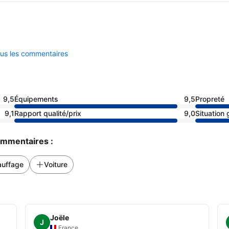
ous les commentaires
9,5
Équipements
9,5
Propreté
9,1
Rapport qualité/prix
9,0
Situation
commentaires :
uffage
Voiture
Joële
J
France