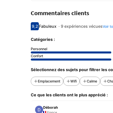
Commentaires clients
9,2
Fabuleux
·
9 expériences vécues
Voir t
Avec une note de 9.2
fabuleux
Catégories :
Personnel
Confort
Sélectionnez des sujets pour filtrer les 
Emplacement
Wifi
Calme
Cha
Ce que les clients ont le plus apprécié :
Déborah
France