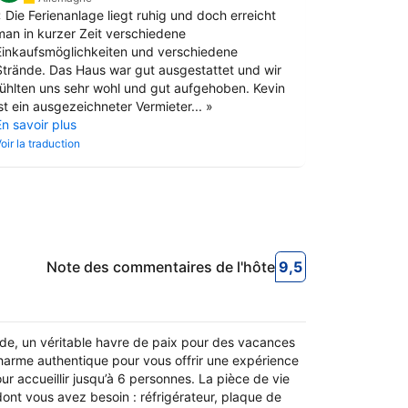
«
Die Ferienanlage liegt ruhig und doch erreicht
«
Het feit d
man in kurzer Zeit verschiedene
er aircondi
Einkaufsmöglichkeiten und verschiedene
En savoir pl
Strände. Das Haus war gut ausgestattet und wir
Voir la traduct
fühlten uns sehr wohl und gut aufgehoben. Kevin
st ein ausgezeichneter Vermieter...
»
En savoir plus
oir la traduction
Note des commentaires de l'hôte
9,5
9,5
Note des commen
de, un véritable havre de paix pour des vacances
charme authentique pour vous offrir une expérience
 accueillir jusqu’à 6 personnes. La pièce de vie
dont vous avez besoin : réfrigérateur, plaque de