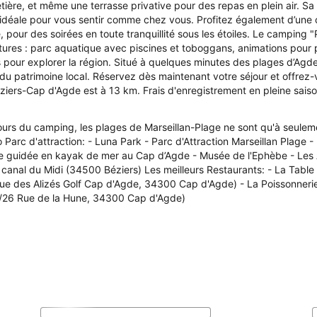
tière, et même une terrasse privative pour des repas en plein air. 
 idéale pour vous sentir comme chez vous. Profitez également d’une c
pour des soirées en toute tranquillité sous les étoiles. Le camping
ures : parc aquatique avec piscines et toboggans, animations pour pe
s pour explorer la région. Situé à quelques minutes des plages d’Agde
 du patrimoine local. Réservez dès maintenant votre séjour et offre
Béziers-Cap d'Agde est à 13 km. Frais d'enregistrement en pleine saiso
ours du camping, les plages de Marseillan-Plage ne sont qu'à seule
 Parc d'attraction: - Luna Park - Parc d'Attraction Marseillan Plage - 
de guidée en kayak de mer au Cap d’Agde - Musée de l'Ephèbe - Les 
e canal du Midi (34500 Béziers) Les meilleurs Restaurants: - La Tabl
nue des Alizés Golf Cap d'Agde, 34300 Cap d'Agde) - La Poissonne
4/26 Rue de la Hune, 34300 Cap d'Agde)