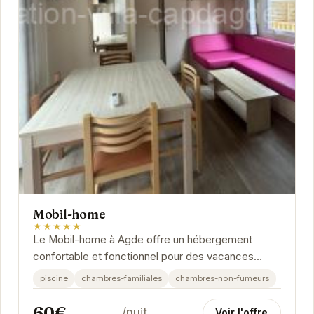
Mobil-home
★★★★★
Le Mobil-home à Agde offre un hébergement
confortable et fonctionnel pour des vacances
réussies. Profitez d'un environnement calme et
piscine
chambres-familiales
chambres-non-fumeurs
convivial,...
60€
/nuit
Voir l'offre