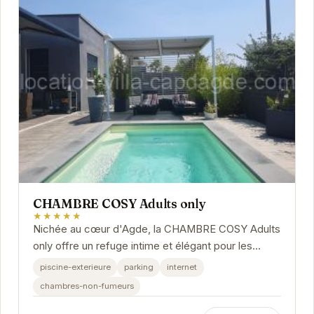
CHAMBRE COSY Adults only
★★★★★
Nichée au cœur d'Agde, la CHAMBRE COSY Adults
only offre un refuge intime et élégant pour les
couples en quête de tranquillité. Son atmosphère...
piscine-exterieure
parking
internet
chambres-non-fumeurs