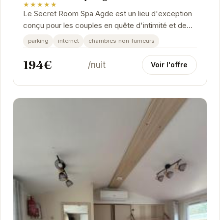
★★★★★
Le Secret Room Spa Agde est un lieu d'exception
conçu pour les couples en quête d'intimité et de
détente. L'établissement offre un cadre...
parking
internet
chambres-non-fumeurs
194€
/nuit
Voir l'offre