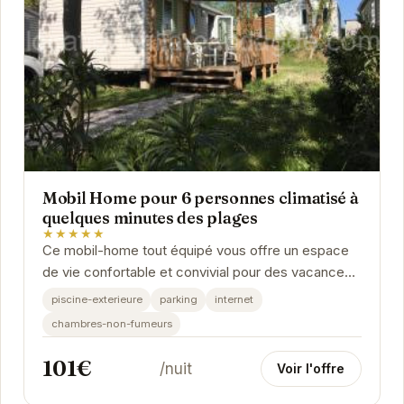
Mobil Home pour 6 personnes climatisé à
quelques minutes des plages
★★★★★
Ce mobil-home tout équipé vous offre un espace
de vie confortable et convivial pour des vacances
réussies. La climatisation vous assure un séjour...
piscine-exterieure
parking
internet
chambres-non-fumeurs
101€
/nuit
Voir l'offre