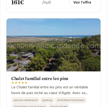
161€
/nuit
Voir l'offre
Chalet familial entre les pins
★★★★★
Le Chalet familial entre les pins est un véritable
havre de paix niché au cœur d'Agde. Avec sa
piscine extérieure, sa plage privée et ses...
piscine-exterieure
parking
chambres-familiales
chambres-non-fumeurs
plage-privee