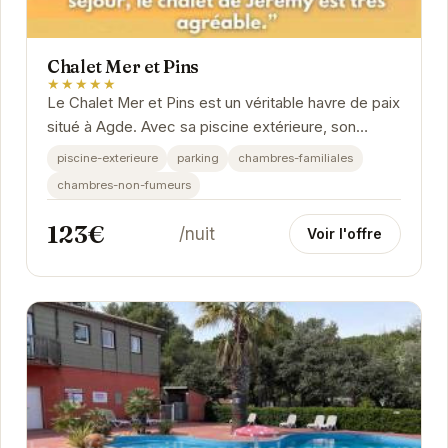
Chalet Mer et Pins
★★★★★
Le Chalet Mer et Pins est un véritable havre de paix
situé à Agde. Avec sa piscine extérieure, son
parking et ses chambres familiales...
piscine-exterieure
parking
chambres-familiales
chambres-non-fumeurs
123€
/nuit
Voir l'offre