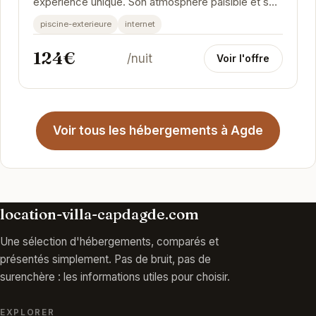
expérience unique. Son atmosphère paisible et son
service attentionné en font un lieu idéal...
piscine-exterieure
internet
124€
/nuit
Voir l'offre
Voir tous les hébergements à Agde
location-villa-capdagde.com
Une sélection d'hébergements, comparés et
présentés simplement. Pas de bruit, pas de
surenchère : les informations utiles pour choisir.
EXPLORER