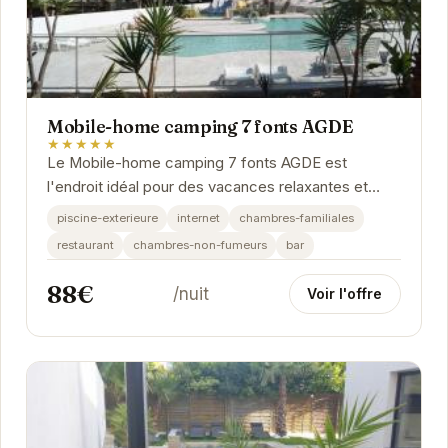
Mobile-home camping 7 fonts AGDE
★★★★★
Le Mobile-home camping 7 fonts AGDE est
l'endroit idéal pour des vacances relaxantes et
divertissantes. Avec sa piscine extérieure, son
piscine-exterieure
internet
chambres-familiales
restaurant...
restaurant
chambres-non-fumeurs
bar
88€
/nuit
Voir l'offre