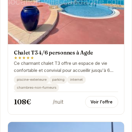
Chalet T3 4/6 personnes à Agde
★★★★★
Ce charmant chalet T3 offre un espace de vie
confortable et convivial pour accueillir jusqu'à 6
personnes. Idéalement situé à Agde, il permet de...
piscine-exterieure
parking
internet
chambres-non-fumeurs
108€
/nuit
Voir l'offre