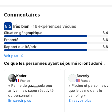
Commentaires
8,5
Très bien
·
16 expériences vécues
Avec une note de 8.5
très bien
Situation géographique
8,4
Propreté
8,6
Rapport qualité/prix
8,8
Voir plus
Ce que les personnes ayant séjourné ici ont adoré :
Kader
Beverly
France
France
«
Panne de gaz,,,,cela peu
«
Piscine et personnels ain
arriver,mais super réactivité
que le calme dans le
du personnel
»
camping
»
En savoir plus
En savoir plus