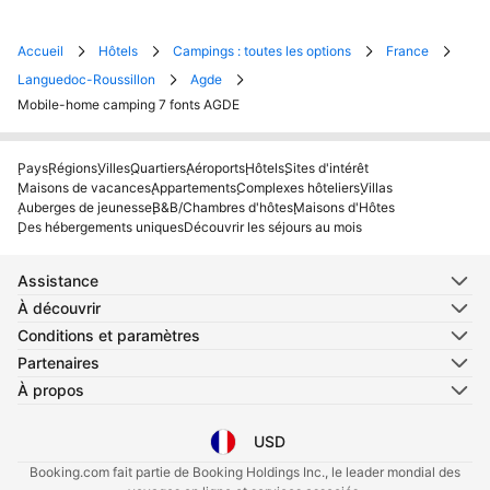
Accueil
Hôtels
Campings : toutes les options
France
Languedoc-Roussillon
Agde
Mobile-home camping 7 fonts AGDE
Pays
Régions
Villes
Quartiers
Aéroports
Hôtels
Sites d'intérêt
Maisons de vacances
Appartements
Complexes hôteliers
Villas
Auberges de jeunesse
B&B/Chambres d'hôtes
Maisons d'Hôtes
Des hébergements uniques
Découvrir les séjours au mois
Assistance
À découvrir
Conditions et paramètres
Partenaires
À propos
USD
Sélectionnez votre langue
Sélectionnez votre devise
Booking.com fait partie de Booking Holdings Inc., le leader mondial des