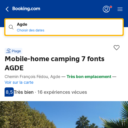
Agde
Choisir des dates
Plage
Mobile-home camping 7 fonts
AGDE
Chemin François Fédou, Agde
—
Très bon emplacement
—
Accès rapides
Aller à la description
Aller aux équipements
Aller aux hébergements
Aller aux conditions
Voir sur la carte
8,5
Très bien
·
16 expériences vécues
Avec une note de 8.5
très bien