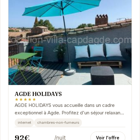
AGDE HOLIDAYS
★★★★★
AGDE HOLIDAYS vous accueille dans un cadre
exceptionnel à Agde. Profitez d'un séjour relaxant
et découvrez les merveilles de la région.
internet
chambres-non-fumeurs
92€
/nuit
Voir l'offre