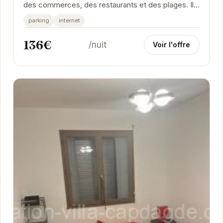
des commerces, des restaurants et des plages. Il
est équipé pour votre plus grand confort et...
parking
internet
136€
/nuit
Voir l'offre