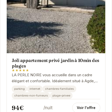
Joli appartement privé jardin à 10min des
plages
★★★★★
LA PERLE NOIRE vous accueille dans un cadre
élégant et confortable. Idéalement situé à Agde,
cet établissement vous propose des prestations
parking
internet
chambres-familiales
de...
chambres-non-fumeurs
plage-privee
94€
/nuit
Voir l'offre