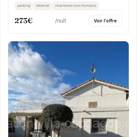
cet établissement vous propose des prestations
parking
internet
chambres-non-fumeurs
de...
273€
/nuit
Voir l'offre