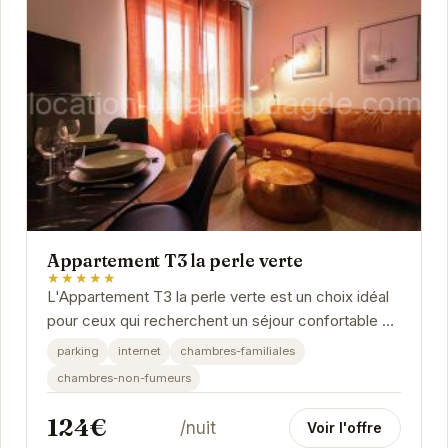
Appartement T3 la perle verte
★★★★★
L'Appartement T3 la perle verte est un choix idéal
pour ceux qui recherchent un séjour confortable et
relaxant à Agde. Avec ses chambres...
parking
internet
chambres-familiales
chambres-non-fumeurs
124€
/nuit
Voir l'offre