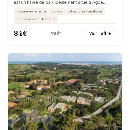
est un havre de paix idéalement situé à Agde.
Profitez d'un séjour relaxant au bord de la...
piscine-exterieure
parking
chambres-familiales
chambres-non-fumeurs
84€
/nuit
Voir l'offre