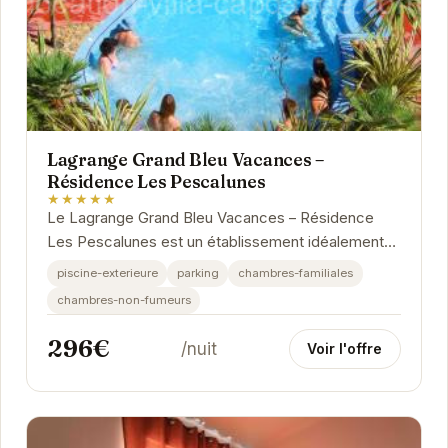
Lagrange Grand Bleu Vacances –
Résidence Les Pescalunes
★★★★★
Le Lagrange Grand Bleu Vacances – Résidence
Les Pescalunes est un établissement idéalement
situé à Agde. Il propose des hébergements...
piscine-exterieure
parking
chambres-familiales
chambres-non-fumeurs
296€
/nuit
Voir l'offre