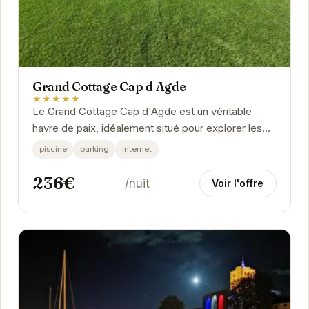
Grand Cottage Cap d Agde
★★★★★
Le Grand Cottage Cap d'Agde est un véritable
havre de paix, idéalement situé pour explorer les
merveilles d'Agde.
piscine
parking
internet
236€
/nuit
Voir l'offre