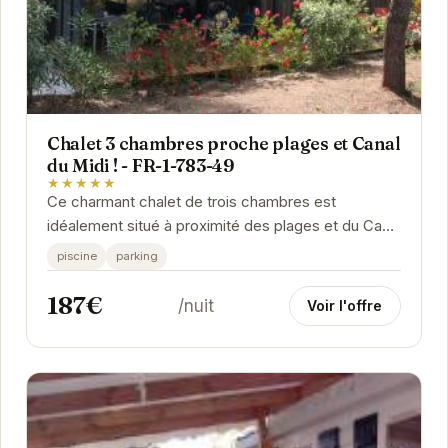
Chalet 3 chambres proche plages et Canal
du Midi ! - FR-1-783-49
★★★★★
Ce charmant chalet de trois chambres est
idéalement situé à proximité des plages et du Canal
du Midi à Agde. Il offre un cadre paisible et...
piscine
parking
187€
/nuit
Voir l'offre