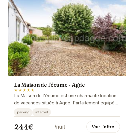
La Maison de l'écume - Agde
★★★★★
La Maison de l'écume est une charmante location
de vacances située à Agde. Parfaitement équipée
et idéalement située, elle offre un cadre...
parking
internet
244€
/nuit
Voir l'offre