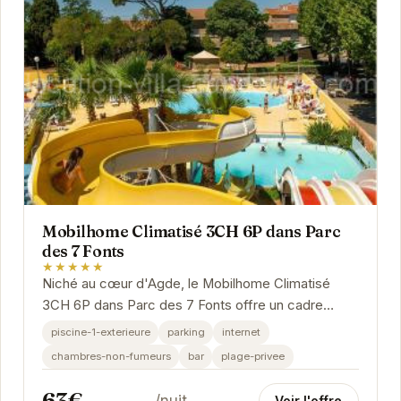
Mobilhome Climatisé 3CH 6P dans Parc
des 7 Fonts
★★★★★
Niché au cœur d'Agde, le Mobilhome Climatisé
3CH 6P dans Parc des 7 Fonts offre un cadre
idyllique pour des vacances relaxantes. Avec sa
piscine-1-exterieure
parking
internet
piscine...
chambres-non-fumeurs
bar
plage-privee
63€
/nuit
Voir l'offre