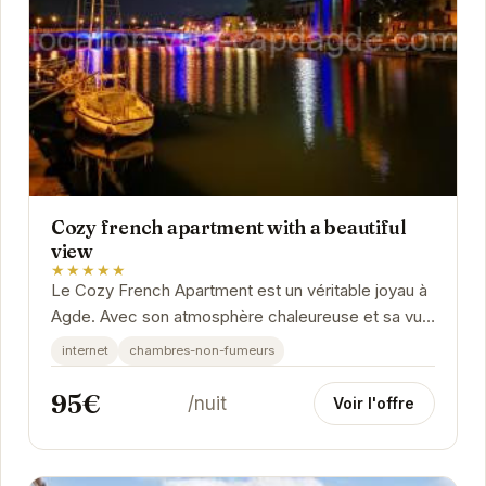
Cozy french apartment with a beautiful
view
★★★★★
Le Cozy French Apartment est un véritable joyau à
Agde. Avec son atmosphère chaleureuse et sa vue
imprenable, il offre un cadre idéal pour des...
internet
chambres-non-fumeurs
95€
/nuit
Voir l'offre