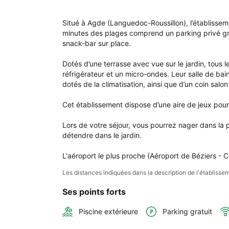
à 
l'é
Situé à Agde (Languedoc-Roussillon), l’établisse
Mobi
minutes des plages comprend un parking privé grat
Hom
snack-bar sur place.

pou
6 
Dotés d’une terrasse avec vue sur le jardin, tou
per
réfrigérateur et un micro-ondes. Leur salle de ba
clim
dotés de la climatisation, ainsi que d’un coin salon
à 
que
Cet établissement dispose d’une aire de jeux pour 
min
des
Lors de votre séjour, vous pourrez nager dans la p
pla
détendre dans le jardin.

L'aéroport le plus proche (Aéroport de Béziers - 
Les distances indiquées dans la description de l'établis
Ses points forts
Piscine extérieure
Parking gratuit