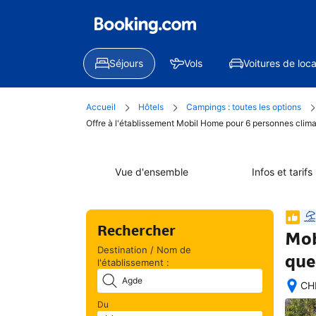
Séjours
Vols
Voitures de loca
Accueil
Hôtels
Campings : toutes les options
Offre à l'établissement Mobil Home pour 6 personnes clim
Vue d'ensemble
Infos et tarifs
Rechercher
Mob
Destination / Nom de
que
l'établissement :
CH
Exc
Du