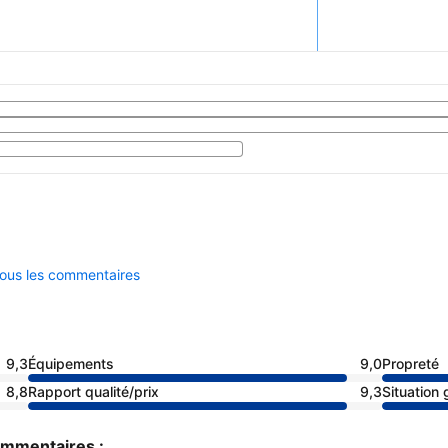
tous les commentaires
9,3
Équipements
9,0
Propreté
8,8
Rapport qualité/prix
9,3
Situation
commentaires :