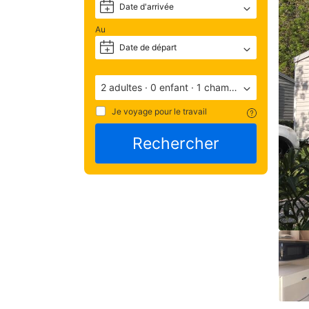
Date d'arrivée
+
situ
géo
Au
— 
Date de départ
+
ave
une
note
2 adultes
·
0 enfant
·
1 chambre
de 
9.8
Je voyage pour le travail
(not
basé
Rechercher
15
com
Éva
par 
les 
apr
leur
séj