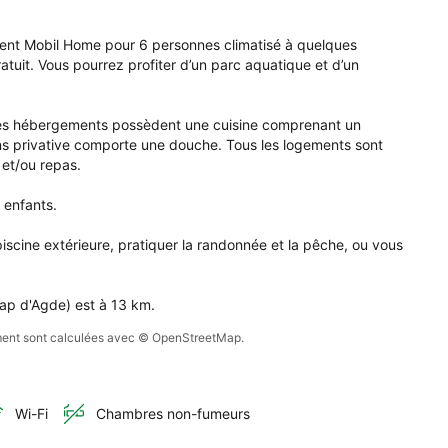
tablissement 
ment Mobil Home pour 6 personnes climatisé à quelques 
l 
uit. Vous pourrez profiter d’un parc aquatique et d’un 
e 
r 
s les hébergements possèdent une cuisine comprenant un 
sonnes 
ins privative comporte une douche. Tous les logements sont 
atisé 
 et/ou repas.

lques 
enfants.

utes 
 
iscine extérieure, pratiquer la randonnée et la pêche, ou vous 
ges.
Cap d'Agde) est à 13 km.
sement sont calculées avec © OpenStreetMap.
Wi-Fi
Chambres non-fumeurs