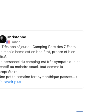
Christophe
Philip
P
France
Fran
«
Très bon séjour au Camping Parc des 7 Fonts !
«
La disponi
Le mobile home est en bon état, propre et bien
L emplaceme
itué.
pour cuisine
Le personnel du camping est très sympathique et
En savoir pl
réactif au moindre souci, tout comme la
ropriétaire !
Une petite semaine fort sympathique passée...
»
En savoir plus