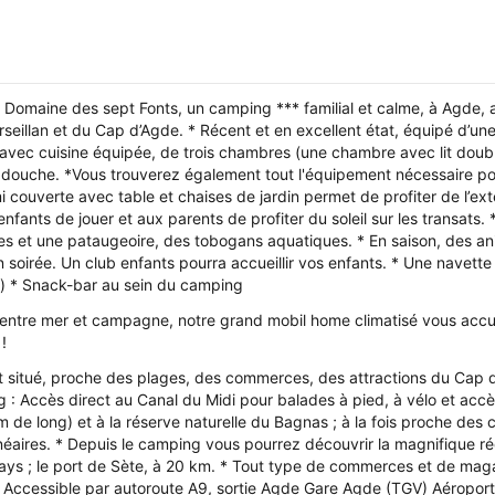
 Domaine des sept Fonts, un camping *** familial et calme, à Agde, 
illan et du Cap d’Agde. * Récent et en excellent état, équipé d’une cl
avec cuisine équipée, de trois chambres (une chambre avec lit double
 douche. *Vous trouverez également tout l'équipement nécessaire pou
 couverte avec table et chaises de jardin permet de profiter de l’ext
nfants de jouer et aux parents de profiter du soleil sur les transats
 et une pataugeoire, des tobogans aquatiques. * En saison, des anim
 soirée. Un club enfants pourra accueillir vos enfants. * Une navett
oût) * Snack-bar au sein du camping
 entre mer et campagne, notre grand mobil home climatisé vous accue
!
situé, proche des plages, des commerces, des attractions du Cap d’A
g : Accès direct au Canal du Midi pour balades à pied, à vélo et ac
m de long) et à la réserve naturelle du Bagnas ; à la fois proche des
lnéaires. * Depuis le camping vous pourrez découvrir la magnifique ré
-pays ; le port de Sète, à 20 km. * Tout type de commerces et de maga
 Accessible par autoroute A9, sortie Agde Gare Agde (TGV) Aéropor