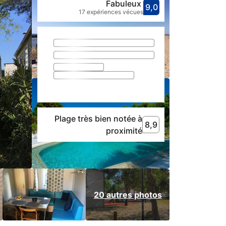
Fabuleux
9,0
Avec une not
fabuleux
17 expériences vécues
Plage très bien notée à
8,9
8,9
Plage très bien noté
proximité
20 autres photos