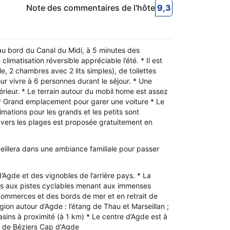
Note des commentaires de l'hôte
9,3
9,3
Note des commen
au bord du Canal du Midi, à 5 minutes des
imatisation réversible appréciable l’été. * Il est
, 2 chambres avec 2 lits simples), de toilettes
r vivre à 6 personnes durant le séjour. * Une
érieur. * Le terrain autour du mobil home est assez
. * Grand emplacement pour garer une voiture * Le
ations pour les grands et les petits sont
e vers les plages est proposée gratuitement en
illera dans une ambiance familiale pour passer
gde et des vignobles de l’arrière pays. * La
cès aux pistes cyclables menant aux immenses
 commerces et des bords de mer et en retrait de
gion autour d’Agde : l’étang de Thau et Marseillan ;
sins à proximité (à 1 km) * Le centre d’Agde est à
t de Béziers Cap d'Agde