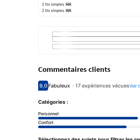
2 lits simples
2 lits simples
Commentaires clients
9,0
Fabuleux
·
17 expériences vécues
Voir 
Avec une note de 9
fabuleux
Catégories :
Personnel
Confort
Sélectionnez des sujets pour filtrer les 