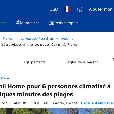
USD
Ajouter mon 
tion
Attractions
Taxis aéroport
France
Languedoc-Roussillon
Agde
atisé à quelques minutes des plages (Camping), (France)
Équipements
Règles de la maison
Plage
il Home pour 6 personnes climatisé à
lques minutes des plages
–
EMIN FRANCOIS FÉDOU, 34300 Agde, France
Excellent emplaceme
ellente