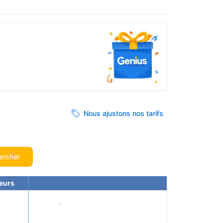
Nous ajustons nos tarifs
ercher
eurs
Voir les tarifs