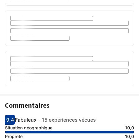
Commentaires
9,4
Fabuleux
·
15 expériences vécues
Avec une note de 9.4
fabuleux
Situation géographique
10,0
Propreté
10,0