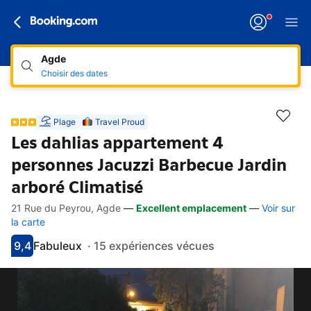
Agde
Choisir des dates
Plage
Travel Proud
Les dahlias appartement 4
personnes Jacuzzi Barbecue Jardin
arboré Climatisé
21 Rue du Peyrou, Agde
—
Excellent emplacement
—
Voir sur
Accès rapides
Aller à la description
Aller aux équipements
Aller aux hébergements
Aller aux conditions
la carte
9,4
Fabuleux
·
15 expériences vécues
Avec une note de 9.4
fabuleux