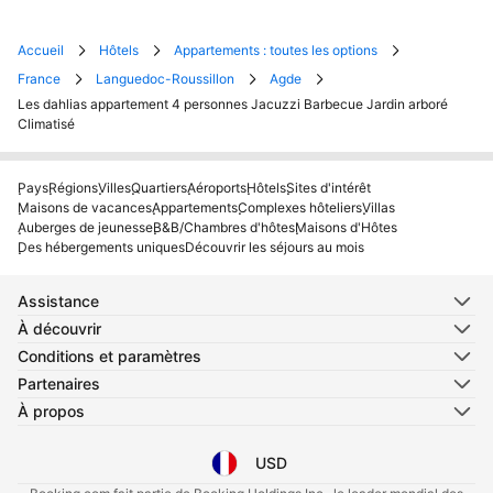
Accueil
Hôtels
Appartements : toutes les options
France
Languedoc-Roussillon
Agde
Les dahlias appartement 4 personnes Jacuzzi Barbecue Jardin arboré
Climatisé
Pays
Régions
Villes
Quartiers
Aéroports
Hôtels
Sites d'intérêt
Maisons de vacances
Appartements
Complexes hôteliers
Villas
Auberges de jeunesse
B&B/Chambres d'hôtes
Maisons d'Hôtes
Des hébergements uniques
Découvrir les séjours au mois
Assistance
À découvrir
Conditions et paramètres
Partenaires
À propos
USD
Sélectionnez votre langue
Sélectionnez votre devise