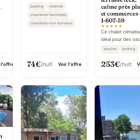
calme près pl
parking
internet
et commerces 
chambres-familiales
1-607-59
chambres-non-fumeurs
★★★★★
ous
Ce chalet climatis
idéal pour des va
en famille ou entr
piscine
parking
à Agde. Avec sa p
chauffée, son par
74€
253€
/nuit
/nuit
Voir l'offre
 l'offre
V
privé et sa terrass
n