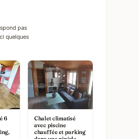
respond pas
ici quelques
é 6
Chalet climatisé
avec piscine
ing,
chauffée et parking
dans une pinède