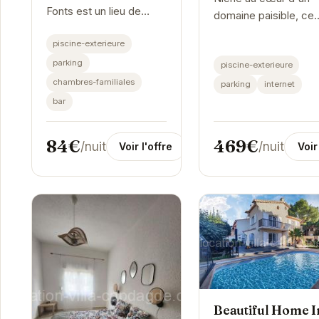
Fonts est un lieu de
domaine paisible, ce
vacances idéal pour les
château offre une
piscine-exterieure
familles et les amis.
escapade hors du
Situé à Agde, il offre un
parking
piscine-exterieure
temps. Imprégnez-v
accès facile aux plages
chambres-familiales
de l'histoire des lieux
parking
internet
et aux...
tout en profitant du...
bar
84€
469€
/nuit
/nuit
Voir l'offre
Voir
Beautiful Home I