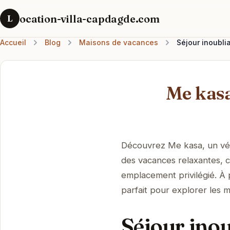
ocation-villa-capdagde.com
L
Accueil
Blog
Maisons de vacances
Séjour inoubl
Me kasa
Découvrez Me kasa, un vér
des vacances relaxantes, 
emplacement privilégié. À p
parfait pour explorer les m
Séjour ino