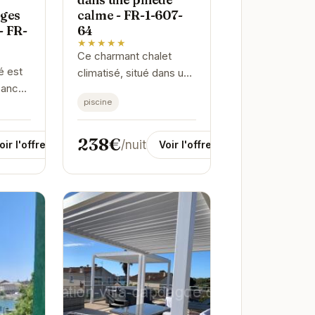
ages
calme - FR-1-607-
- FR-
64
★★★★★
Ce charmant chalet
é est
climatisé, situé dans une
cances
pinède paisible à Agde,
piscine
e amis
est l'endroit idéal pour
iscine
des vacances
king
relaxantes. Avec sa
238€
/nuit
oir l'offre
Voir l'offre
e en...
piscine chauffée...