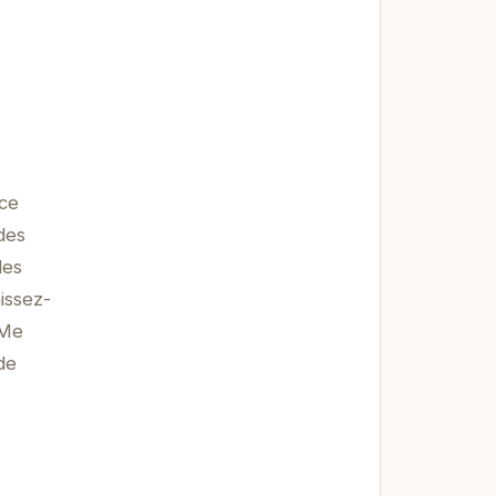
nce
des
des
issez-
 Me
de