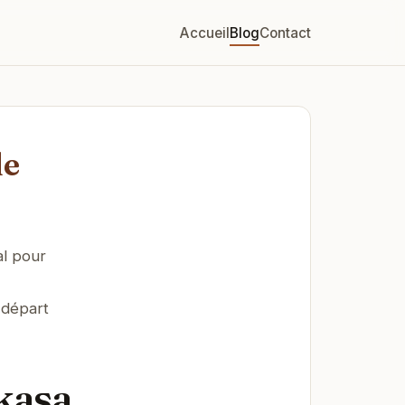
Accueil
Blog
Contact
de
al pour
 départ
 kasa