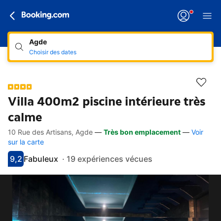
Agde
Choisir des dates
Villa 400m2 piscine intérieure très
calme
10 Rue des Artisans, Agde
—
Très bon emplacement
—
Voir
Accès rapides
Aller à la description
Aller aux équipements
Aller aux hébergements
Aller aux conditions
sur la carte
9,2
Fabuleux
·
19 expériences vécues
Avec une note de 9.2
fabuleux