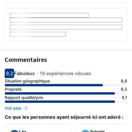
Commentaires
9,2
Fabuleux
·
19 expériences vécues
Avec une note de 9.2
fabuleux
Situation géographique
8,6
Propreté
9,5
Rapport qualité/prix
9,1
Voir plus
Ce que les personnes ayant séjourné ici ont adoré :
Léa
Sylvain