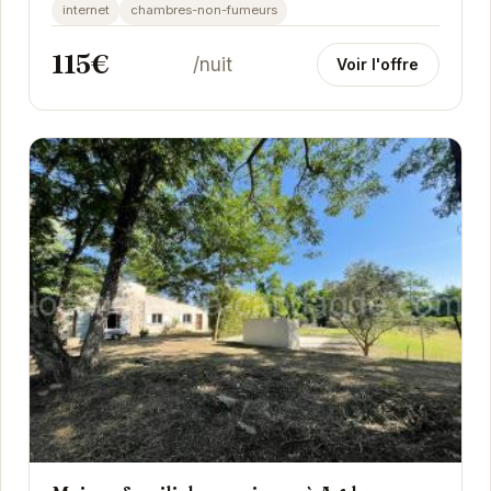
fibre optique, vous pourrez rester connecté tout...
internet
chambres-non-fumeurs
115€
/nuit
Voir l'offre