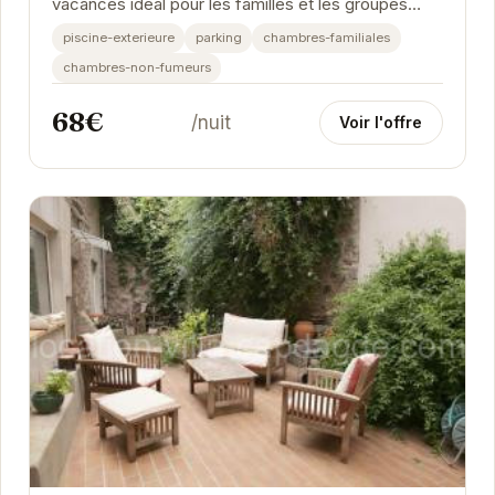
vacances idéal pour les familles et les groupes
d'amis. Situé à Agde, il offre un large éventail...
piscine-exterieure
parking
chambres-familiales
chambres-non-fumeurs
68€
/nuit
Voir l'offre