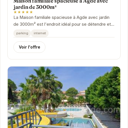
Maison familiale spacieuse à Agde avec
jardin de 3000m²
★★★★★
La Maison familiale spacieuse à Agde avec jardin
de 3000m² est l'endroit idéal pour se détendre et
profiter du charme d'Agde. Avec un jardin...
parking
internet
Voir l'offre