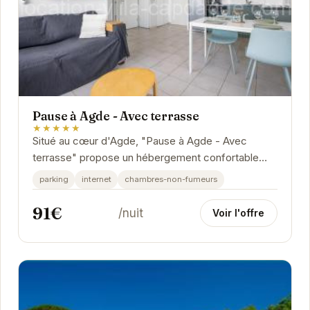
Pause à Agde - Avec terrasse
★★★★★
Situé au cœur d'Agde, "Pause à Agde - Avec
terrasse" propose un hébergement confortable
avec une terrasse privative. Idéal pour les couples
parking
internet
chambres-non-fumeurs
et...
91€
/nuit
Voir l'offre