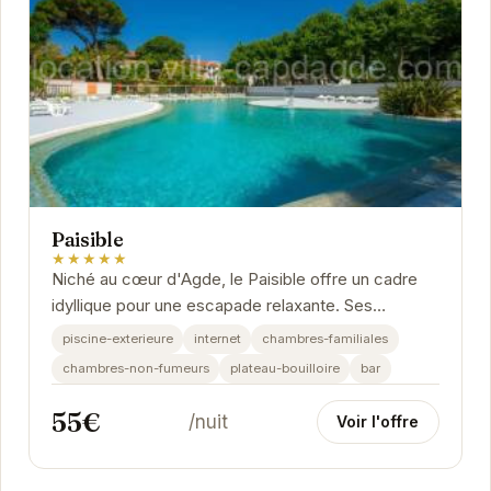
Paisible
★★★★★
Niché au cœur d'Agde, le Paisible offre un cadre
idyllique pour une escapade relaxante. Ses
installations modernes et son ambiance
piscine-exterieure
internet
chambres-familiales
chaleureuse vous...
chambres-non-fumeurs
plateau-bouilloire
bar
55€
/nuit
Voir l'offre