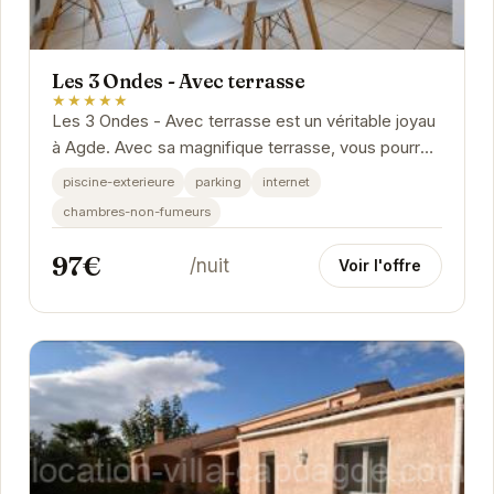
Les 3 Ondes - Avec terrasse
★★★★★
Les 3 Ondes - Avec terrasse est un véritable joyau
à Agde. Avec sa magnifique terrasse, vous pourrez
profiter de moments de détente en plein air....
piscine-exterieure
parking
internet
chambres-non-fumeurs
97€
/nuit
Voir l'offre