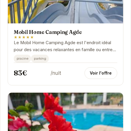
Mobil Home Camping Agde
★★★★★
Le Mobil Home Camping Agde est l'endroit idéal
pour des vacances relaxantes en famille ou entre
amis. Situé à Agde, ce camping propose des...
piscine
parking
83€
/nuit
Voir l'offre