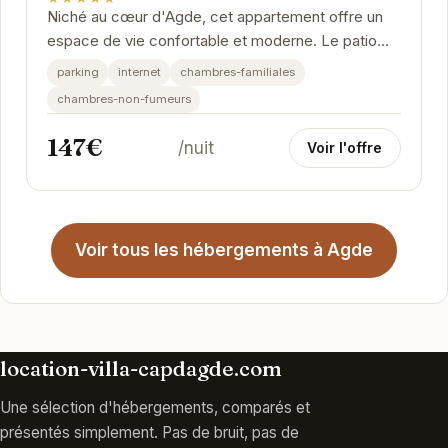
Niché au cœur d'Agde, cet appartement offre un
espace de vie confortable et moderne. Le patio
avec jacuzzi privatif est un véritable atout pour se...
parking
internet
chambres-familiales
chambres-non-fumeurs
147€
/nuit
Voir l'offre
Voir tous les hébergements à Agde
location-villa-capdagde.com
Une sélection d'hébergements, comparés et
présentés simplement. Pas de bruit, pas de