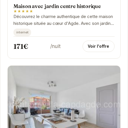
Maison avec jardin centre historique
★★★★★
Découvrez le charme authentique de cette maison
historique située au cœur d'Agde. Avec son jardin
privé, elle offre un cadre idéal pour des...
internet
171€
/nuit
Voir l'offre