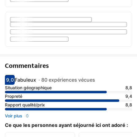
Commentaires
9,0
Fabuleux
·
80 expériences vécues
Avec une note de 9
fabuleux
Situation géographique
8,8
Propreté
9,4
Rapport qualité/prix
8,8
Voir plus
Ce que les personnes ayant séjourné ici ont adoré :