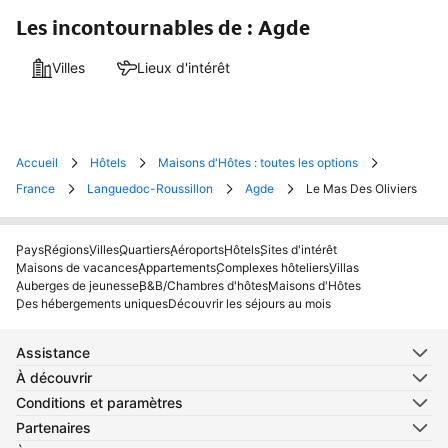
Les incontournables de : Agde
Villes
Lieux d'intérêt
Accueil
Hôtels
Maisons d'Hôtes : toutes les options
France
Languedoc-Roussillon
Agde
Le Mas Des Oliviers
Pays
Régions
Villes
Quartiers
Aéroports
Hôtels
Sites d'intérêt
Maisons de vacances
Appartements
Complexes hôteliers
Villas
Auberges de jeunesse
B&B/Chambres d'hôtes
Maisons d'Hôtes
Des hébergements uniques
Découvrir les séjours au mois
Assistance
À découvrir
Conditions et paramètres
Partenaires