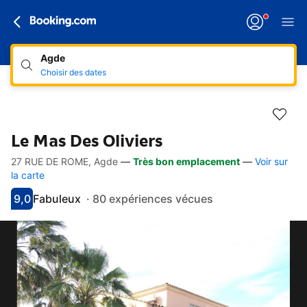
Agde
Choisir des dates
Le Mas Des Oliviers
27 RUE DE ROME, Agde
—
Très bon emplacement
—
Voir sur
Accès rapides
Aller à la description
Aller aux équipements
Aller aux hébergements
Aller aux conditions
la carte
9,0
Fabuleux
·
80 expériences vécues
Avec une note de 9
fabuleux