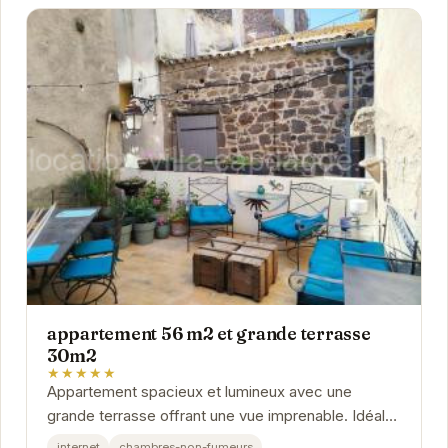
appartement 56 m2 et grande terrasse
30m2
★★★★★
Appartement spacieux et lumineux avec une
grande terrasse offrant une vue imprenable. Idéal
pour des vacances en famille ou entre amis.
internet
chambres-non-fumeurs