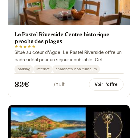
Le Pastel Riverside Centre historique
proche des plages
★★★★★
Situé au cœur d'Agde, Le Pastel Riverside offre un
cadre idéal pour un séjour inoubliable. Cet
appartement moderne et élégant est parfait pour...
parking
internet
chambres-non-fumeurs
82€
/nuit
Voir l'offre