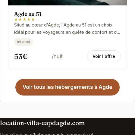
Agde au 51
★★★★★
Situé au cœur d'Agde, l'Agde au 51 est un choix
idéal pour les voyageurs en quête de confort et de
tranquillité. Proposant des chambres...
internet
53€
/nuit
Voir l'offre
Voir tous les hébergements à Agde
location-villa-capdagde.com
Une sélection d'hébergements, comparés et