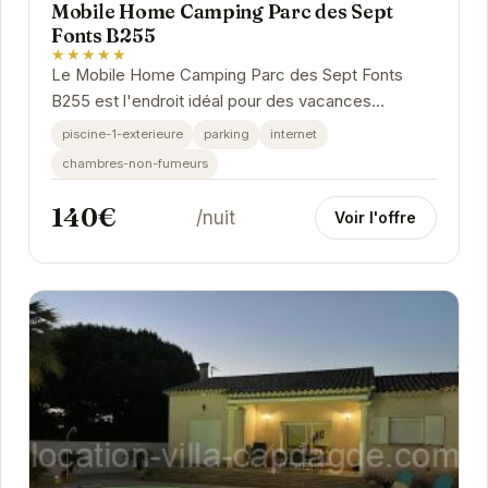
Mobile Home Camping Parc des Sept
Fonts B255
★★★★★
Le Mobile Home Camping Parc des Sept Fonts
B255 est l'endroit idéal pour des vacances
réussies. Avec son emplacement privilégié à Agde,
piscine-1-exterieure
parking
internet
vous...
chambres-non-fumeurs
140€
/nuit
Voir l'offre