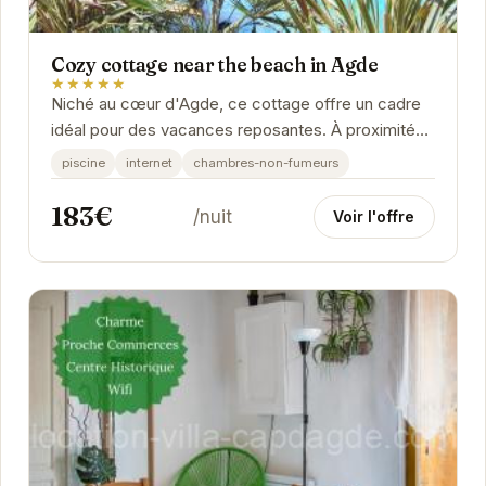
Cozy cottage near the beach in Agde
★★★★★
Niché au cœur d'Agde, ce cottage offre un cadre
idéal pour des vacances reposantes. À proximité
des plages et des attractions locales, il promet...
piscine
internet
chambres-non-fumeurs
183€
/nuit
Voir l'offre