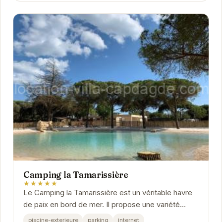
Camping la Tamarissière
★★★★★
Le Camping la Tamarissière est un véritable havre
de paix en bord de mer. Il propose une variété
d'hébergements et d'activités pour tous les...
piscine-exterieure
parking
internet