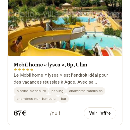
Mobil home « lysea », 6p, Clim
★★★★★
Le Mobil home « lysea » est l'endroit idéal pour
des vacances réussies à Agde. Avec sa
climatisation, ses 6 couchages et sa proximité
piscine-exterieure
parking
chambres-familiales
avec les...
chambres-non-fumeurs
bar
67€
/nuit
Voir l'offre