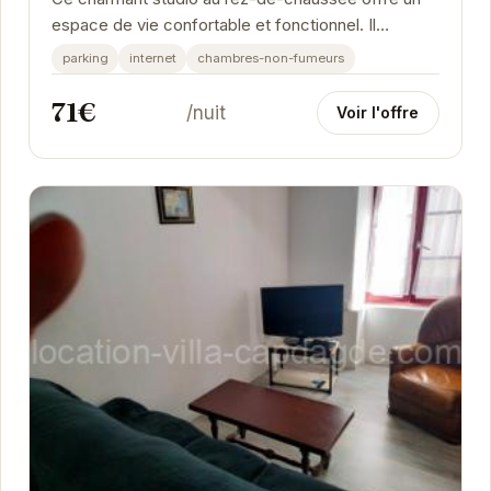
espace de vie confortable et fonctionnel. Il
dispose d'une terrasse privative idéale pour les
parking
internet
chambres-non-fumeurs
repas...
71€
/nuit
Voir l'offre