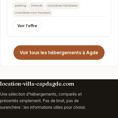
expérience. Son emplacement privilégié à Agde
parking
internet
chambres-familiales
vous...
chambres-non-fumeurs
Voir l'offre
Voir tous les hébergements à Agde
location-villa-capdagde.com
Une sélection d'hébergements, comparés et
présentés simplement. Pas de bruit, pas de
surenchère : les informations utiles pour choisir.