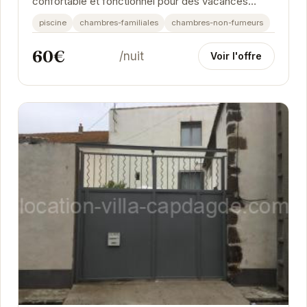
confortable et fonctionnel pour des vacances
réussies. Profitez d'un environnement calme et
piscine
chambres-familiales
chambres-non-fumeurs
convivial,...
60€
/nuit
Voir l'offre