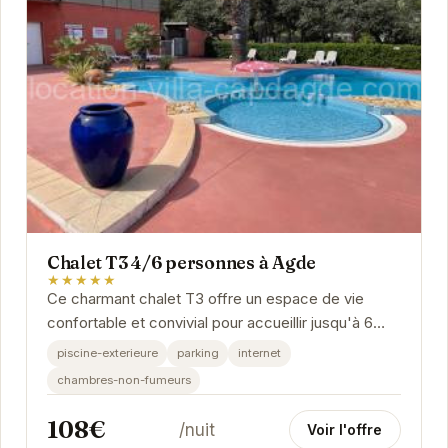
Chalet T3 4/6 personnes à Agde
★★★★★
Ce charmant chalet T3 offre un espace de vie
confortable et convivial pour accueillir jusqu'à 6
personnes. Idéalement situé à Agde, il permet de...
piscine-exterieure
parking
internet
chambres-non-fumeurs
108€
/nuit
Voir l'offre