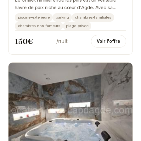
Le Chalet familial entre les pins est un véritable
havre de paix niché au cœur d'Agde. Avec sa
piscine extérieure, sa plage privée et ses...
piscine-exterieure
parking
chambres-familiales
chambres-non-fumeurs
plage-privee
150€
/nuit
Voir l'offre