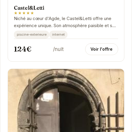
Castel&Letti
★★★★★
Niché au cœur d'Agde, le Castel&Letti offre une
expérience unique. Son atmosphère paisible et son
service attentionné en font un lieu idéal...
piscine-exterieure
internet
124€
/nuit
Voir l'offre