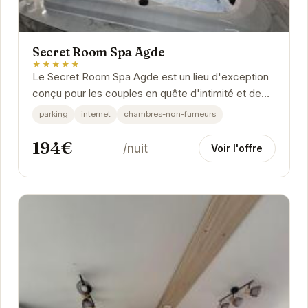
Secret Room Spa Agde
★★★★★
Le Secret Room Spa Agde est un lieu d'exception
conçu pour les couples en quête d'intimité et de
détente. L'établissement offre un cadre...
parking
internet
chambres-non-fumeurs
194€
/nuit
Voir l'offre