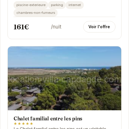
couples en quête de tranquillité. Son atmosphère...
piscine-exterieure
parking
internet
chambres-non-fumeurs
161€
/nuit
Voir l'offre
Chalet familial entre les pins
★★★★★