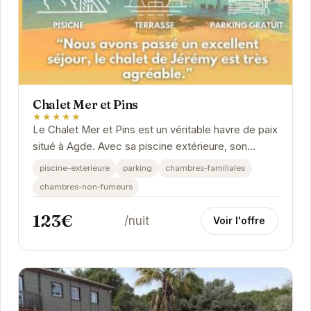
Chalet Mer et Pins
★★★★★
Le Chalet Mer et Pins est un véritable havre de paix
situé à Agde. Avec sa piscine extérieure, son
parking et ses chambres familiales...
piscine-exterieure
parking
chambres-familiales
chambres-non-fumeurs
123€
/nuit
Voir l'offre