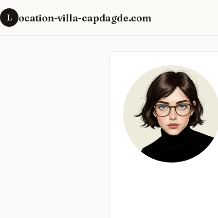
ocation-villa-capdagde.com
L