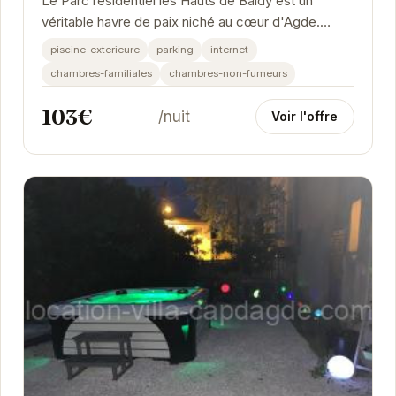
Le Parc résidentiel les Hauts de Baldy est un
véritable havre de paix niché au cœur d'Agde.
Offrant un cadre idéal pour des vacances en
piscine-exterieure
parking
internet
famille...
chambres-familiales
chambres-non-fumeurs
103€
/nuit
Voir l'offre