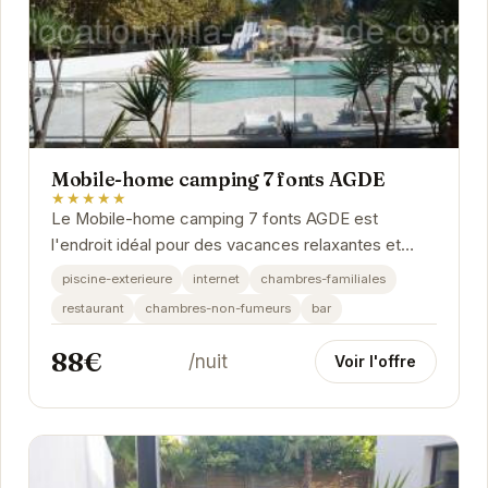
Mobile-home camping 7 fonts AGDE
★★★★★
Le Mobile-home camping 7 fonts AGDE est
l'endroit idéal pour des vacances relaxantes et
divertissantes. Avec sa piscine extérieure, son
piscine-exterieure
internet
chambres-familiales
restaurant...
restaurant
chambres-non-fumeurs
bar
88€
/nuit
Voir l'offre