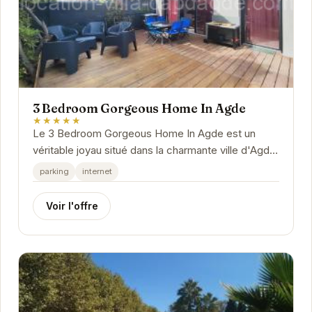
3 Bedroom Gorgeous Home In Agde
★★★★★
Le 3 Bedroom Gorgeous Home In Agde est un
véritable joyau situé dans la charmante ville d'Agde.
Offrant un cadre idéal pour des vacances...
parking
internet
Voir l'offre