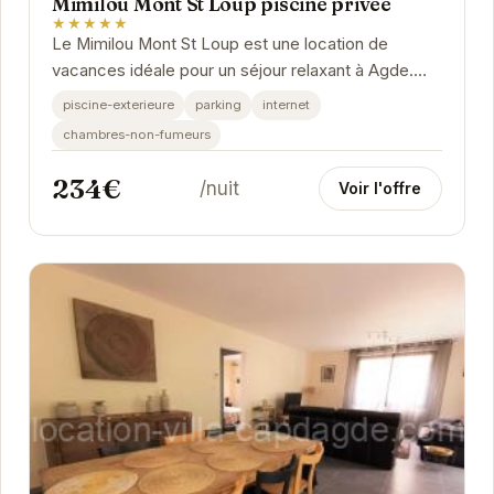
Mimilou Mont St Loup piscine privée
★★★★★
Le Mimilou Mont St Loup est une location de
vacances idéale pour un séjour relaxant à Agde.
Dotée d'une piscine privée, elle offre un cadre...
piscine-exterieure
parking
internet
chambres-non-fumeurs
234€
/nuit
Voir l'offre