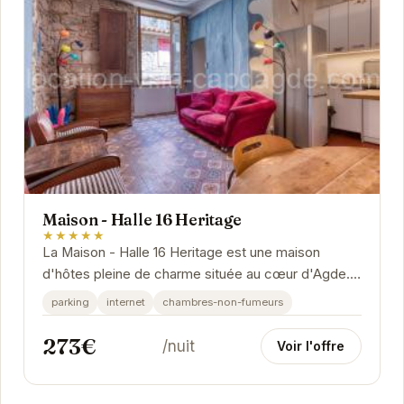
Maison - Halle 16 Heritage
★★★★★
La Maison - Halle 16 Heritage est une maison
d'hôtes pleine de charme située au cœur d'Agde.
Son emplacement privilégié permet un accès
parking
internet
chambres-non-fumeurs
facile...
273€
/nuit
Voir l'offre