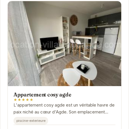
Appartement cosy agde
★★★★★
L'appartement cosy agde est un véritable havre de
paix niché au cœur d'Agde. Son emplacement
privilégié vous permettra de profiter pleinement...
piscine-exterieure