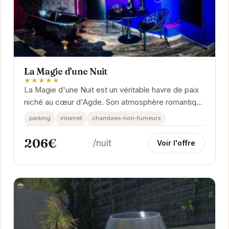
La Magie d'une Nuit
★★★★★
La Magie d'une Nuit est un véritable havre de paix
niché au cœur d'Agde. Son atmosphère romantique
et son décor élégant créent un cadre...
parking
internet
chambres-non-fumeurs
206€
/nuit
Voir l'offre