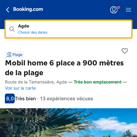
Agde
Choisir des dates
Plage
Mobil home 6 place a 900 mètres
de la plage
Route de la Tamarissière, Agde
—
Très bon emplacement
—
Accès rapides
Aller à la description
Aller aux équipements
Aller aux hébergements
Aller aux conditions
Voir sur la carte
8,0
Très bien
·
13 expériences vécues
Avec une note de 8
très bien