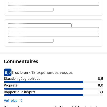
Commentaires
8,0
Très bien
·
13 expériences vécues
Avec une note de 8
très bien
Situation géographique
8,5
Propreté
8,0
Rapport qualité/prix
8,1
Voir plus