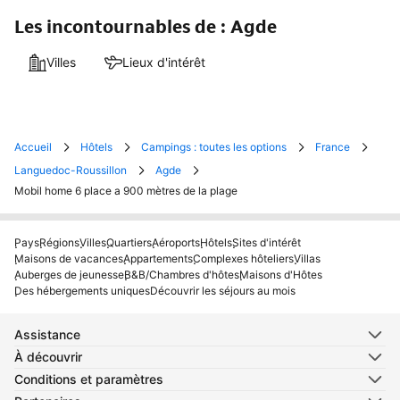
Les incontournables de : Agde
Villes
Lieux d'intérêt
Accueil
Hôtels
Campings : toutes les options
France
Languedoc-Roussillon
Agde
Mobil home 6 place a 900 mètres de la plage
Pays
Régions
Villes
Quartiers
Aéroports
Hôtels
Sites d'intérêt
Maisons de vacances
Appartements
Complexes hôteliers
Villas
Auberges de jeunesse
B&B/Chambres d'hôtes
Maisons d'Hôtes
Des hébergements uniques
Découvrir les séjours au mois
Assistance
À découvrir
Conditions et paramètres