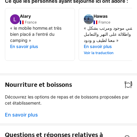
Ce que les personnes ayant séjourné ici ont adoré :
Alary
Hawas
France
France
«
le mobile homme.et très
«
 شي موجود ومرتب بشكل
bien placé a l'entré du
يد واطلالة على النهر والتعامل
camping
»
معنا لطيف و ودود
»
En savoir plus
En savoir plus
Voir la traduction
Nourriture et boissons
Découvrez les options de repas et de boissons proposées par
cet établissement.
En savoir plus
Questions et réponses relatives à