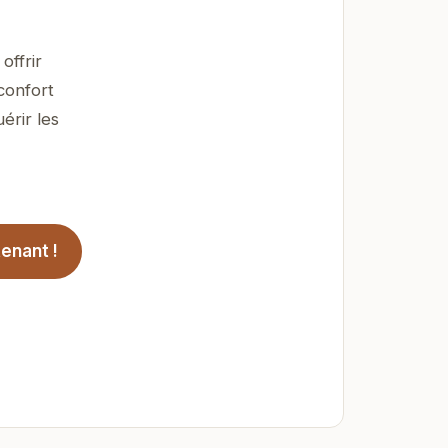
offrir
confort
érir les
enant !