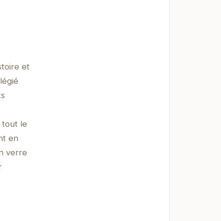
toire et
légié
ts
tout le
nt en
n verre
r