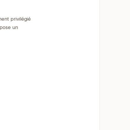
ent privilégié
ropose un