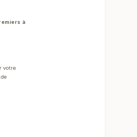
remiers à
r votre
 de