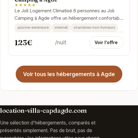
★★★★★
Le Joli Logement Climatisé 6 personnes au Joli
Camping à Agde offre un hébergement confortable
et bien équipé pour des vacances réussies....
piscine-exterieure
internet
chambres-non-fumeurs
123€
/nuit
Voir l'offre
Voir tous les hébergements à Agde
location-villa-capdagde.com
Une sélection d'hébergements, comparés et
présentés simplement. Pas de bruit, pas de