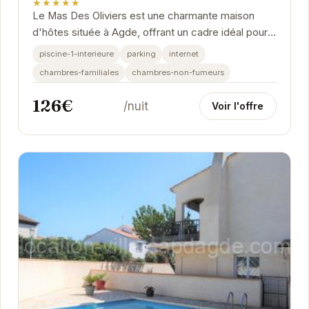
★★★★★
Le Mas Des Oliviers est une charmante maison
d'hôtes située à Agde, offrant un cadre idéal pour
une escapade relaxante. Avec son ambiance...
piscine-1-interieure
parking
internet
chambres-familiales
chambres-non-fumeurs
126€
/nuit
Voir l'offre