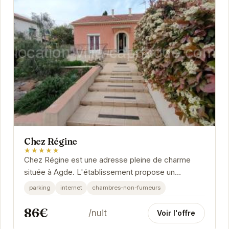
Chez Régine
★★★★★
Chez Régine est une adresse pleine de charme
située à Agde. L'établissement propose un
hébergement confortable et convivial, idéal pour
parking
internet
chambres-non-fumeurs
un...
86€
/nuit
Voir l'offre