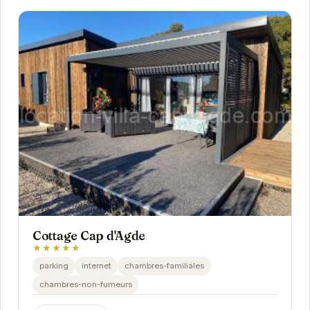
Cottage Cap d'Agde
★★★★★
parking
internet
chambres-familiales
chambres-non-fumeurs