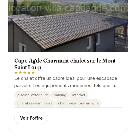
Cape Agde Charmant chalet sur le Mont
Saint Loup
★★★★★
Le chalet offre un cadre idéal pour une escapade
paisible. Les équipements modernes, tels que la
piscine, le parking et l'internet, garantissent...
piscine-exterieure
parking
internet
chambres-familiales
chambres-non-fumeurs
Voir l'offre