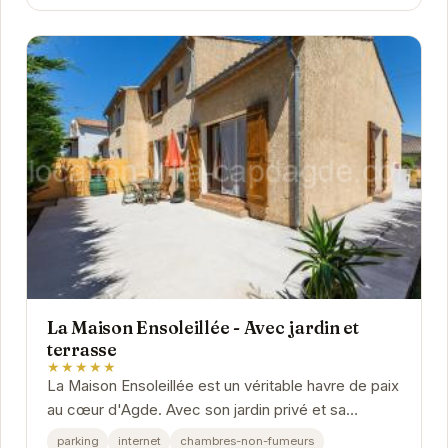
La Maison Ensoleillée - Avec jardin et
terrasse
★★★★★
La Maison Ensoleillée est un véritable havre de paix
au cœur d'Agde. Avec son jardin privé et sa
terrasse ensoleillée, elle offre un cadre...
parking
internet
chambres-non-fumeurs