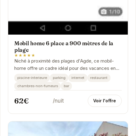
Mobil home 6 place a 900 mètres de la
plage
★★★★★
Niché à proximité des plages d'Agde, ce mobil-
home offre un cadre idéal pour des vacances en
famille ou entre amis. Son emplacement privilégié...
piscine-interieure
parking
internet
restaurant
chambres-non-fumeurs
bar
62€
/nuit
Voir l'offre