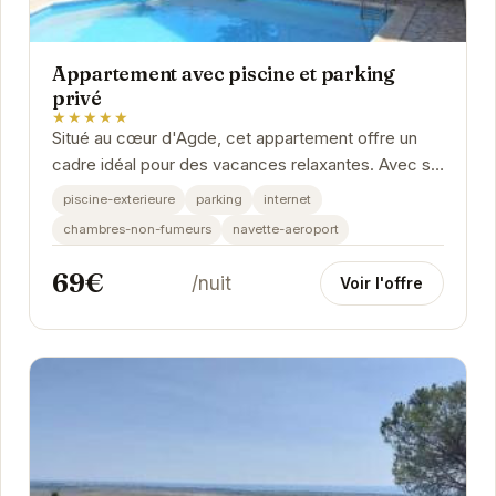
Appartement avec piscine et parking
privé
★★★★★
Situé au cœur d'Agde, cet appartement offre un
cadre idéal pour des vacances relaxantes. Avec sa
piscine privée, son parking sécurisé et ses...
piscine-exterieure
parking
internet
chambres-non-fumeurs
navette-aeroport
69€
/nuit
Voir l'offre