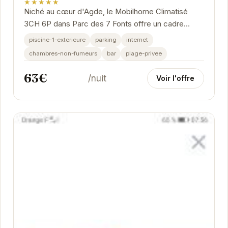
★★★★★
Niché au cœur d'Agde, le Mobilhome Climatisé
3CH 6P dans Parc des 7 Fonts offre un cadre
idyllique pour des vacances relaxantes. Avec sa
piscine-1-exterieure
parking
internet
piscine...
chambres-non-fumeurs
bar
plage-privee
63€
/nuit
Voir l'offre