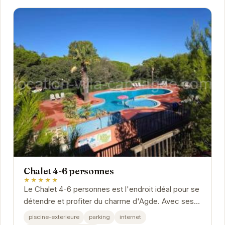
Chalet 4-6 personnes
★★★★★
Le Chalet 4-6 personnes est l'endroit idéal pour se
détendre et profiter du charme d'Agde. Avec ses
équipements modernes et son atmosphère...
piscine-exterieure
parking
internet