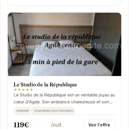
Le Studio de la République
★★★★★
Le Studio de la République est un véritable joyau au
cœur d'Agde. Son ambiance chaleureuse et son
décor élégant créent un cadre idéal pour un...
internet
chambres-non-fumeurs
119€
/nuit
Voir l'offre