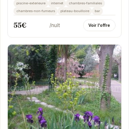
installations modernes et son ambiance
piscine-exterieure
internet
chambres-familiales
chaleureuse vous...
chambres-non-fumeurs
plateau-bouilloire
bar
55€
/nuit
Voir l'offre