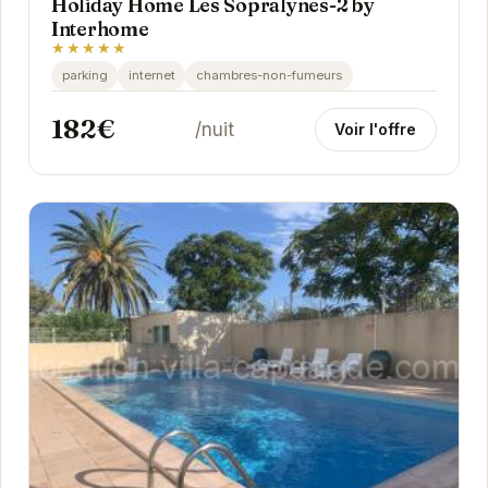
Holiday Home Les Sopralynes-2 by
Interhome
★★★★★
parking
internet
chambres-non-fumeurs
182€
/nuit
Voir l'offre