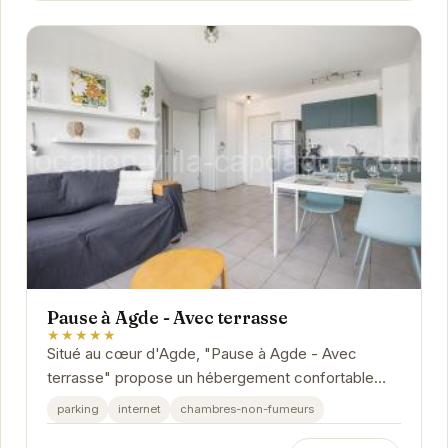
Pause à Agde - Avec terrasse
★★★★★
Situé au cœur d'Agde, "Pause à Agde - Avec
terrasse" propose un hébergement confortable
avec une terrasse privative. Idéal pour les couples
parking
internet
chambres-non-fumeurs
et...