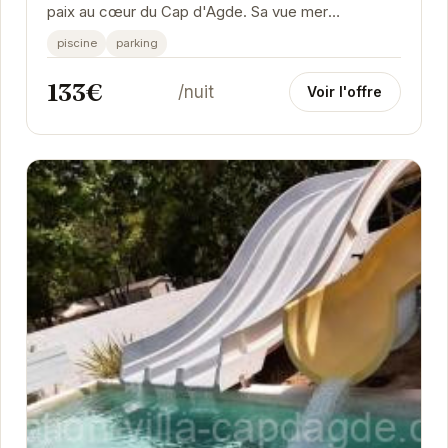
paix au cœur du Cap d'Agde. Sa vue mer
imprenable, sa situation idéale et ses
piscine
parking
équipements...
133€
/nuit
Voir l'offre