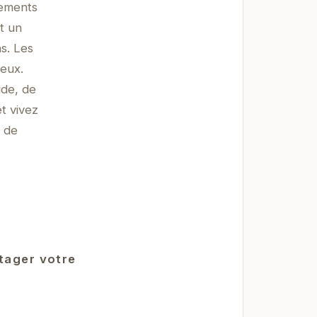
pements
t un
s. Les
ieux.
gde, de
t vivez
n de
rtager votre