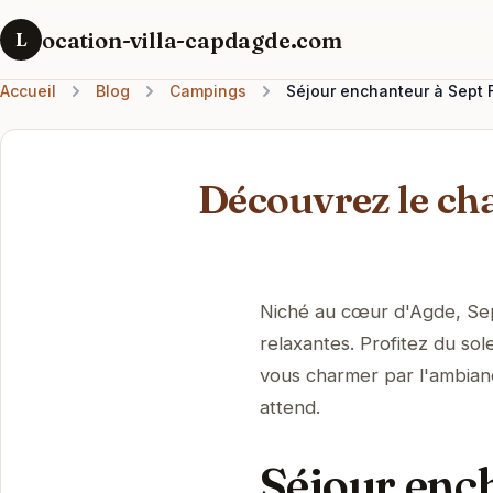
ocation-villa-capdagde.com
L
Accueil
Blog
Campings
Séjour enchanteur à Sept 
Découvrez le ch
Niché au cœur d'Agde, Sep
relaxantes. Profitez du sol
vous charmer par l'ambianc
attend.
Séjour enc