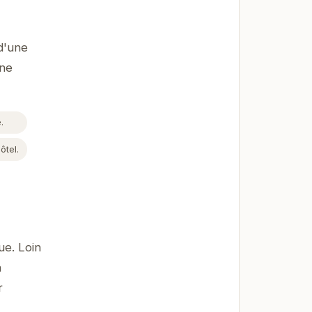
d'une
une
.
ôtel.
ue. Loin
n
r