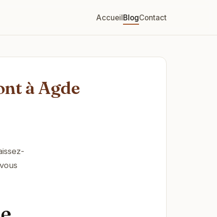
Accueil
Blog
Contact
ont à Agde
aissez-
 vous
de