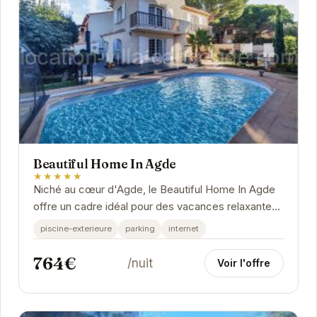
Beautiful Home In Agde
★★★★★
Niché au cœur d'Agde, le Beautiful Home In Agde
offre un cadre idéal pour des vacances relaxantes.
Ses équipements modernes et son atmosphère...
piscine-exterieure
parking
internet
764€
/nuit
Voir l'offre