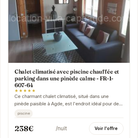
Chalet climatisé avec piscine chauffée et
parking dans une pinède calme - FR-1-
607-64
★★★★★
Ce charmant chalet climatisé, situé dans une
pinède paisible à Agde, est l'endroit idéal pour des
vacances relaxantes. Avec sa piscine chauffée...
piscine
238€
/nuit
Voir l'offre