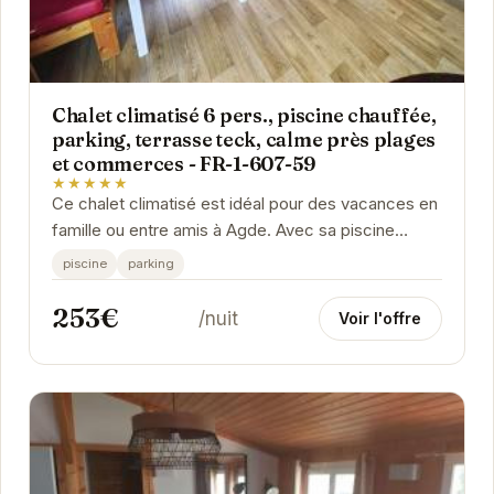
Chalet climatisé 6 pers., piscine chauffée,
parking, terrasse teck, calme près plages
et commerces - FR-1-607-59
★★★★★
Ce chalet climatisé est idéal pour des vacances en
famille ou entre amis à Agde. Avec sa piscine
chauffée, son parking privé et sa terrasse en...
piscine
parking
253€
/nuit
Voir l'offre