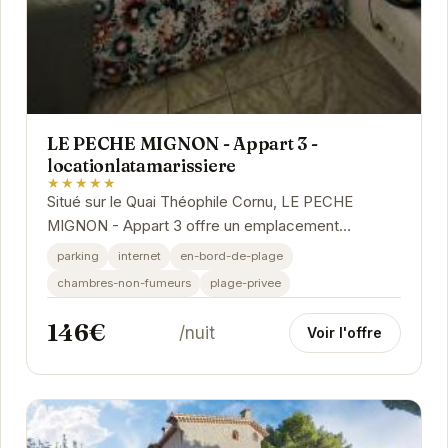
LE PECHE MIGNON - Appart 3 -
locationlatamarissiere
★★★★★
Situé sur le Quai Théophile Cornu, LE PECHE
MIGNON - Appart 3 offre un emplacement
privilégié pour explorer Agde. Avec ses
parking
internet
en-bord-de-plage
équipements modernes...
chambres-non-fumeurs
plage-privee
146€
/nuit
Voir l'offre