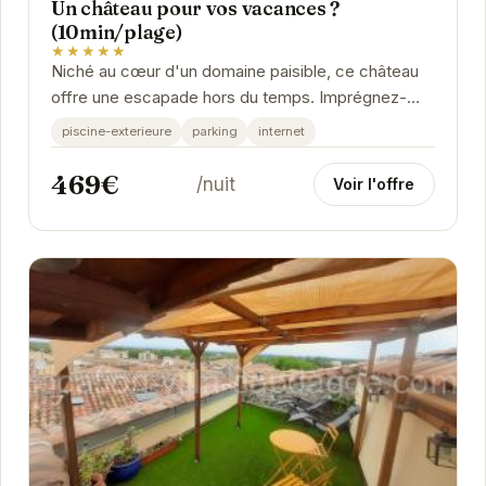
Un château pour vos vacances ?
(10min/plage)
★★★★★
Niché au cœur d'un domaine paisible, ce château
offre une escapade hors du temps. Imprégnez-
vous de l'histoire des lieux tout en profitant du...
piscine-exterieure
parking
internet
469€
/nuit
Voir l'offre