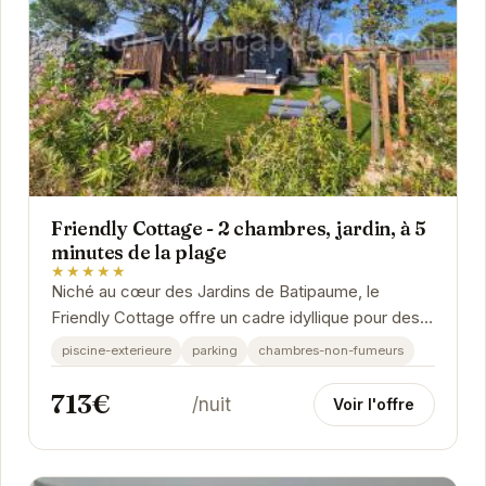
Friendly Cottage - 2 chambres, jardin, à 5
minutes de la plage
★★★★★
Niché au cœur des Jardins de Batipaume, le
Friendly Cottage offre un cadre idyllique pour des
vacances inoubliables. Son jardin privatif est une...
piscine-exterieure
parking
chambres-non-fumeurs
713€
/nuit
Voir l'offre