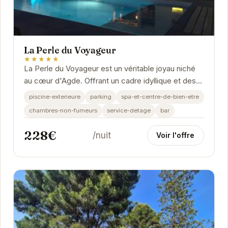
La Perle du Voyageur
★★★★★
La Perle du Voyageur est un véritable joyau niché
au cœur d'Agde. Offrant un cadre idyllique et des
prestations haut de gamme, cet établissement...
piscine-exterieure
parking
spa-et-centre-de-bien-etre
chambres-non-fumeurs
service-detage
bar
228€
/nuit
Voir l'offre