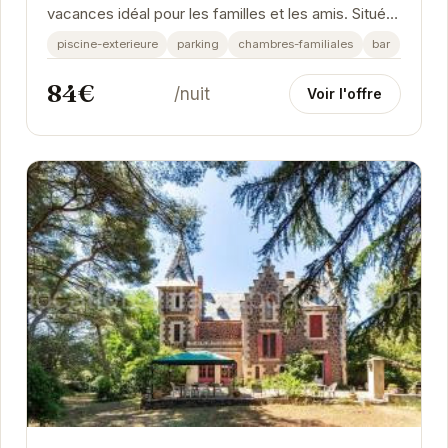
vacances idéal pour les familles et les amis. Situé à
Agde, il offre un accès facile aux plages et aux...
piscine-exterieure
parking
chambres-familiales
bar
84€
/nuit
Voir l'offre