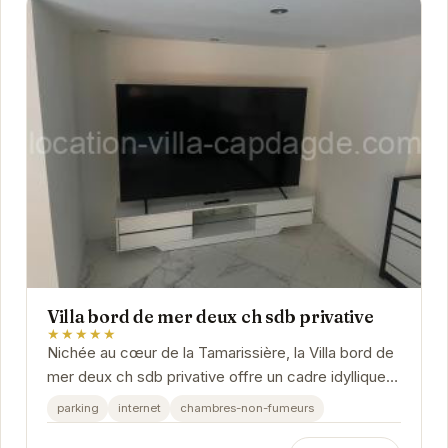
Villa bord de mer deux ch sdb privative
★★★★★
Nichée au cœur de la Tamarissière, la Villa bord de
mer deux ch sdb privative offre un cadre idyllique
pour des vacances relaxantes. Ses deux...
parking
internet
chambres-non-fumeurs