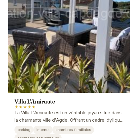
Villa L'Amiraute
★★★★★
La Villa L'Amiraute est un véritable joyau situé dans
la charmante ville d'Agde. Offrant un cadre idyllique
pour des vacances en famille ou entre...
parking
internet
chambres-familiales
chambres-non-fumeurs