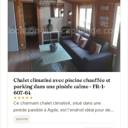
Chalet climatisé avec piscine chauffée et
parking dans une pinède calme - FR-1-
607-64
★★★★★
Ce charmant chalet climatisé, situé dans une
pinède paisible à Agde, est l'endroit idéal pour des
vacances relaxantes. Avec sa piscine chauffée...
piscine