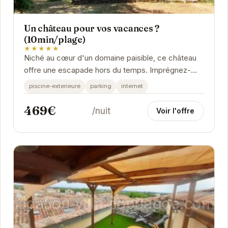
Un château pour vos vacances ?
(10min/plage)
★★★★★
Niché au cœur d'un domaine paisible, ce château
offre une escapade hors du temps. Imprégnez-
vous de l'histoire des lieux tout en profitant du...
piscine-exterieure
parking
internet
469€
/nuit
Voir l'offre