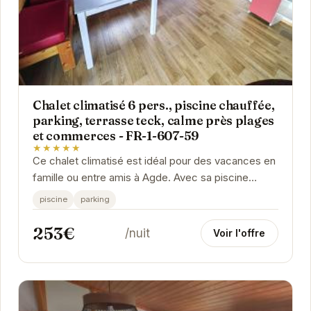
Chalet climatisé 6 pers., piscine chauffée,
parking, terrasse teck, calme près plages
et commerces - FR-1-607-59
★★★★★
Ce chalet climatisé est idéal pour des vacances en
famille ou entre amis à Agde. Avec sa piscine
chauffée, son parking privé et sa terrasse en...
piscine
parking
253€
/nuit
Voir l'offre