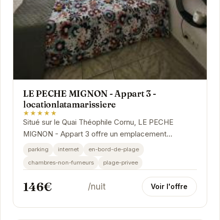
LE PECHE MIGNON - Appart 3 -
locationlatamarissiere
★★★★★
Situé sur le Quai Théophile Cornu, LE PECHE
MIGNON - Appart 3 offre un emplacement
privilégié pour explorer Agde. Avec ses
parking
internet
en-bord-de-plage
équipements modernes...
chambres-non-fumeurs
plage-privee
146€
/nuit
Voir l'offre