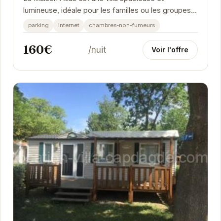
lumineuse, idéale pour les familles ou les groupes
d'amis. Son emplacement privilégié à Agde vous...
parking
internet
chambres-non-fumeurs
160€
/nuit
Voir l'offre