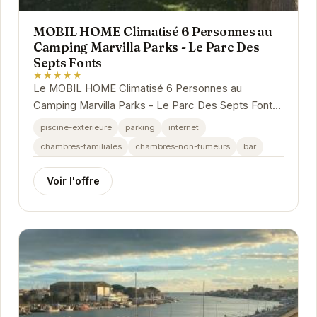
MOBIL HOME Climatisé 6 Personnes au
Camping Marvilla Parks - Le Parc Des
Septs Fonts
★★★★★
Le MOBIL HOME Climatisé 6 Personnes au
Camping Marvilla Parks - Le Parc Des Septs Fonts
est l'endroit idéal pour des vacances en famille ou
piscine-exterieure
parking
internet
entre...
chambres-familiales
chambres-non-fumeurs
bar
Voir l'offre