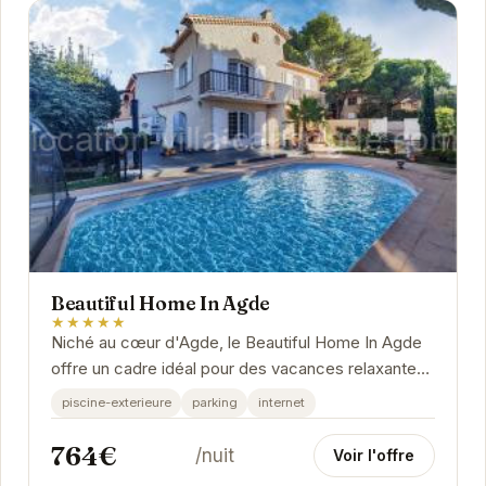
Beautiful Home In Agde
★★★★★
Niché au cœur d'Agde, le Beautiful Home In Agde
offre un cadre idéal pour des vacances relaxantes.
Ses équipements modernes et son atmosphère...
piscine-exterieure
parking
internet
764€
/nuit
Voir l'offre