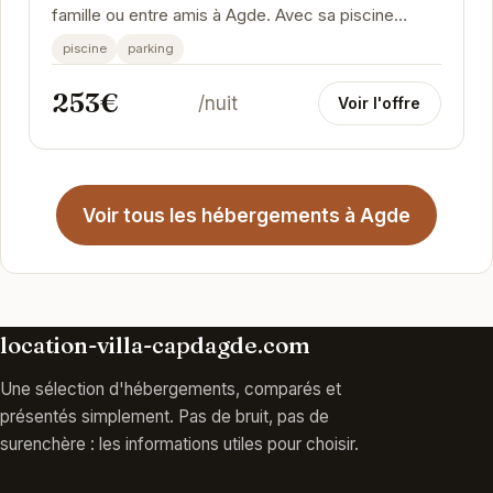
famille ou entre amis à Agde. Avec sa piscine
chauffée, son parking privé et sa terrasse en...
piscine
parking
253€
/nuit
Voir l'offre
Voir tous les hébergements à Agde
location-villa-capdagde.com
Une sélection d'hébergements, comparés et
présentés simplement. Pas de bruit, pas de
surenchère : les informations utiles pour choisir.