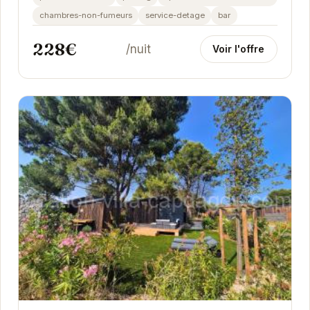
chambres-non-fumeurs
service-detage
bar
228€
/nuit
Voir l'offre