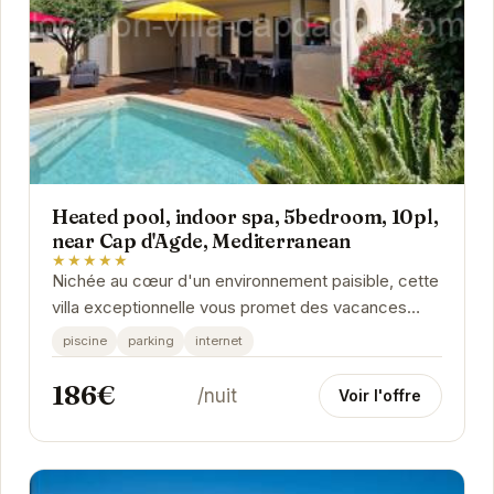
Heated pool, indoor spa, 5bedroom, 10pl,
near Cap d'Agde, Mediterranean
★★★★★
Nichée au cœur d'un environnement paisible, cette
villa exceptionnelle vous promet des vacances
inoubliables. Avec sa piscine chauffée, son spa...
piscine
parking
internet
186€
/nuit
Voir l'offre