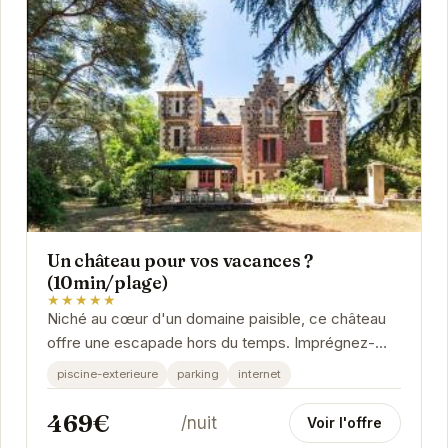
Un château pour vos vacances ?
(10min/plage)
★★★★★
Niché au cœur d'un domaine paisible, ce château
offre une escapade hors du temps. Imprégnez-
vous de l'histoire des lieux tout en profitant du...
piscine-exterieure
parking
internet
469€
/nuit
Voir l'offre