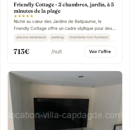
Friendly Cottage - 2 chambres, jardin, à 5
minutes de la plage
★★★★★
Niché au cœur des Jardins de Batipaume, le
Friendly Cottage offre un cadre idyllique pour des
vacances inoubliables. Son jardin privatif est une...
piscine-exterieure
parking
chambres-non-fumeurs
713€
/nuit
Voir l'offre