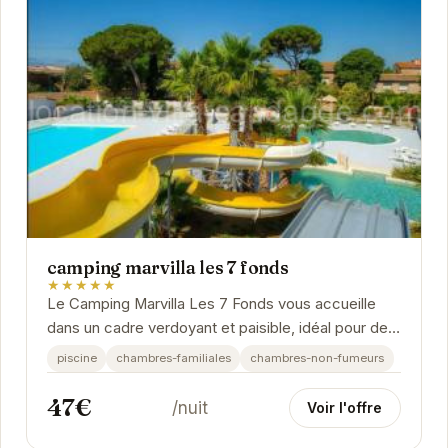
camping marvilla les 7 fonds
★★★★★
Le Camping Marvilla Les 7 Fonds vous accueille
dans un cadre verdoyant et paisible, idéal pour des
vacances relaxantes. Profitez de la piscine, des...
piscine
chambres-familiales
chambres-non-fumeurs
47€
/nuit
Voir l'offre