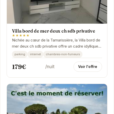
Villa bord de mer deux ch sdb privative
★★★★★
Nichée au cœur de la Tamarissière, la Villa bord de
mer deux ch sdb privative offre un cadre idyllique
pour des vacances relaxantes. Ses deux...
parking
internet
chambres-non-fumeurs
179€
/nuit
Voir l'offre