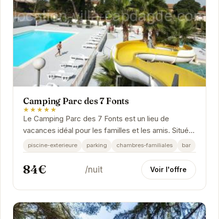
Camping Parc des 7 Fonts
★★★★★
Le Camping Parc des 7 Fonts est un lieu de
vacances idéal pour les familles et les amis. Situé à
Agde, il offre un accès facile aux plages et aux...
piscine-exterieure
parking
chambres-familiales
bar
84€
/nuit
Voir l'offre