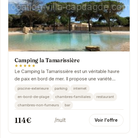
Camping la Tamarissière
★★★★★
Le Camping la Tamarissière est un véritable havre
de paix en bord de mer. Il propose une variété
d'hébergements et d'activités pour tous les...
piscine-exterieure
parking
internet
en-bord-de-plage
chambres-familiales
restaurant
chambres-non-fumeurs
bar
114€
/nuit
Voir l'offre