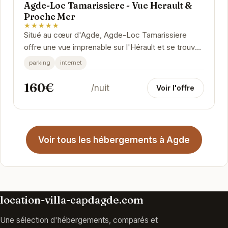
Agde-Loc Tamarissiere - Vue Herault &
Proche Mer
★★★★★
Situé au cœur d'Agde, Agde-Loc Tamarissiere
offre une vue imprenable sur l'Hérault et se trouve
à proximité de la mer. Cet hébergement est...
parking
internet
160€
/nuit
Voir l'offre
Voir tous les hébergements à Agde
location-villa-capdagde.com
Une sélection d'hébergements, comparés et