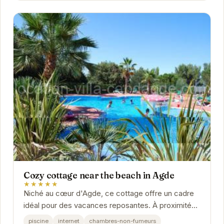
Cozy cottage near the beach in Agde
★★★★★
Niché au cœur d'Agde, ce cottage offre un cadre
idéal pour des vacances reposantes. À proximité
des plages et des attractions locales, il promet...
piscine
internet
chambres-non-fumeurs