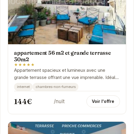
appartement 56 m2 et grande terrasse
30m2
★★★★★
Appartement spacieux et lumineux avec une
grande terrasse offrant une vue imprenable. Idéal
pour des vacances en famille ou entre amis.
internet
chambres-non-fumeurs
144€
/nuit
Voir l'offre