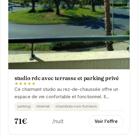
studio rdc avec terrasse et parking privé
★★★★★
Ce charmant studio au rez-de-chaussée offre un
espace de vie confortable et fonctionnel. Il
dispose d'une terrasse privative idéale pour les
parking
internet
chambres-non-fumeurs
repas...
71€
/nuit
Voir l'offre