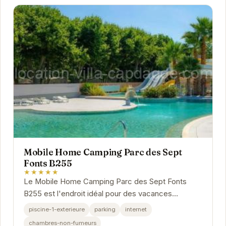
Mobile Home Camping Parc des Sept
Fonts B255
★★★★★
Le Mobile Home Camping Parc des Sept Fonts
B255 est l'endroit idéal pour des vacances
réussies. Avec son emplacement privilégié à Agde,
piscine-1-exterieure
parking
internet
vous...
chambres-non-fumeurs