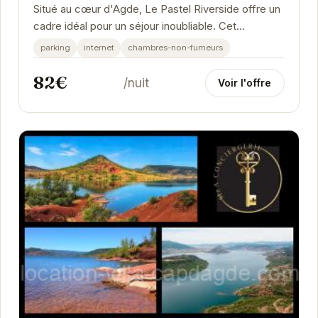
Situé au cœur d'Agde, Le Pastel Riverside offre un
cadre idéal pour un séjour inoubliable. Cet
appartement moderne et élégant est parfait pour...
parking
internet
chambres-non-fumeurs
82€
/nuit
Voir l'offre