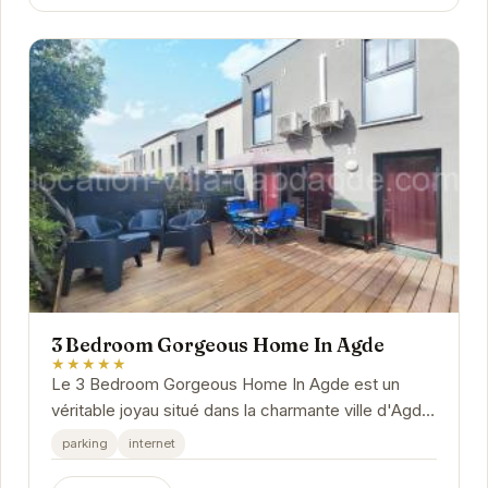
3 Bedroom Gorgeous Home In Agde
★★★★★
Le 3 Bedroom Gorgeous Home In Agde est un
véritable joyau situé dans la charmante ville d'Agde.
Offrant un cadre idéal pour des vacances...
parking
internet