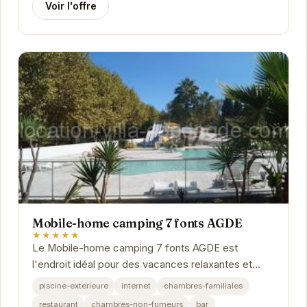
Voir l'offre
Mobile-home camping 7 fonts AGDE
★★★★★
Le Mobile-home camping 7 fonts AGDE est
l'endroit idéal pour des vacances relaxantes et
divertissantes. Avec sa piscine extérieure, son
piscine-exterieure
internet
chambres-familiales
restaurant...
restaurant
chambres-non-fumeurs
bar