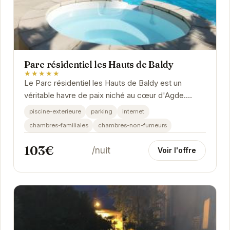
Parc résidentiel les Hauts de Baldy
★★★★★
Le Parc résidentiel les Hauts de Baldy est un
véritable havre de paix niché au cœur d'Agde.
Offrant un cadre idéal pour des vacances en
piscine-exterieure
parking
internet
famille...
chambres-familiales
chambres-non-fumeurs
103€
/nuit
Voir l'offre