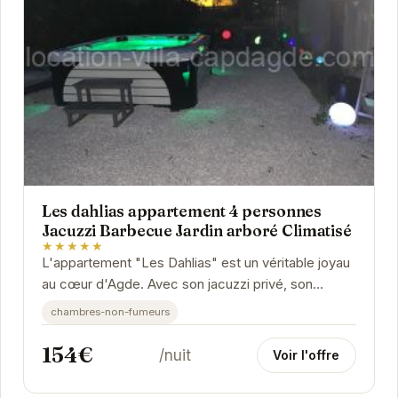
Les dahlias appartement 4 personnes
Jacuzzi Barbecue Jardin arboré Climatisé
★★★★★
L'appartement "Les Dahlias" est un véritable joyau
au cœur d'Agde. Avec son jacuzzi privé, son
barbecue et son jardin arboré, il offre un cadre...
chambres-non-fumeurs
154€
/nuit
Voir l'offre