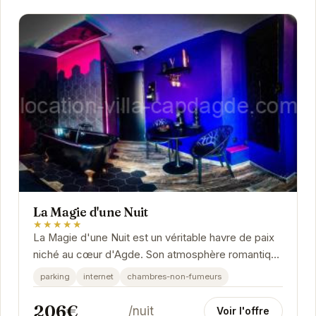
La Magie d'une Nuit
★★★★★
La Magie d'une Nuit est un véritable havre de paix
niché au cœur d'Agde. Son atmosphère romantique
et son décor élégant créent un cadre...
parking
internet
chambres-non-fumeurs
206€
/nuit
Voir l'offre