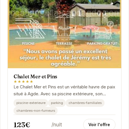
Chalet Mer et Pins
★★★★★
Le Chalet Mer et Pins est un véritable havre de paix
situé à Agde. Avec sa piscine extérieure, son
parking et ses chambres familiales...
piscine-exterieure
parking
chambres-familiales
chambres-non-fumeurs
123€
/nuit
Voir l'offre