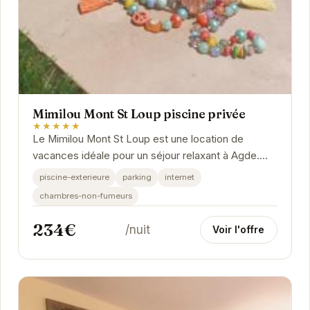
Mimilou Mont St Loup piscine privée
★★★★★
Le Mimilou Mont St Loup est une location de
vacances idéale pour un séjour relaxant à Agde.
Dotée d'une piscine privée, elle offre un cadre...
piscine-exterieure
parking
internet
chambres-non-fumeurs
234€
/nuit
Voir l'offre