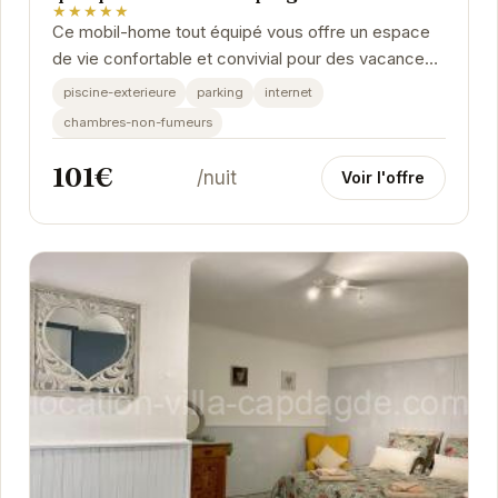
★★★★★
Ce mobil-home tout équipé vous offre un espace
de vie confortable et convivial pour des vacances
réussies. La climatisation vous assure un séjour...
piscine-exterieure
parking
internet
chambres-non-fumeurs
101€
/nuit
Voir l'offre