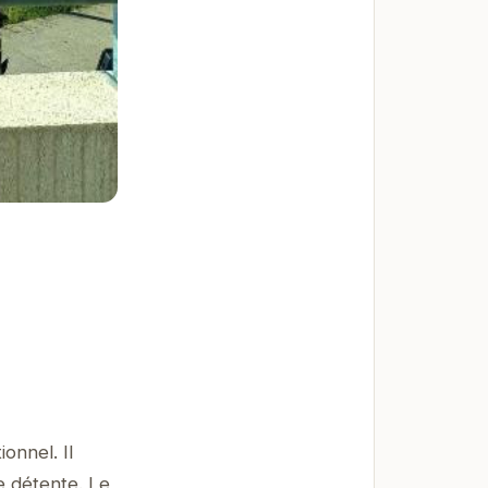
onnel. Il
e détente. Le