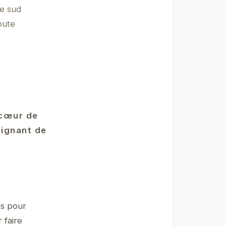
le sud
oute
 cœur de
oignant de
és pour
 faire