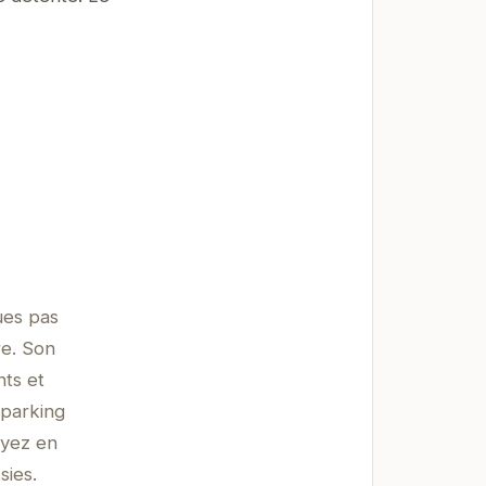
ues pas
re. Son
nts et
 parking
oyez en
sies.