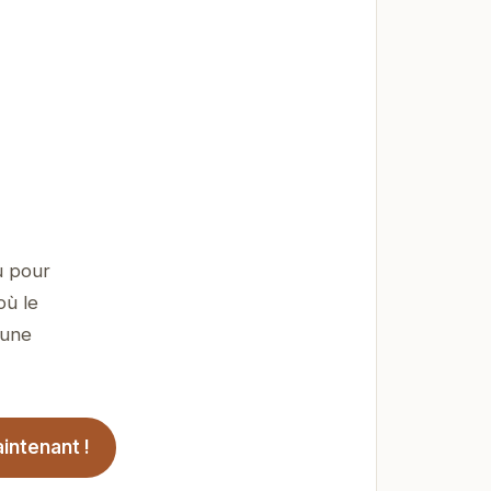
u pour
où le
 une
intenant !