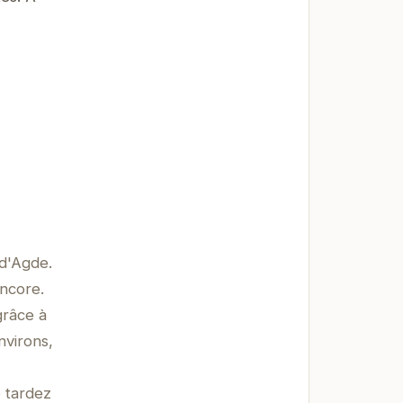
 d'Agde.
encore.
grâce à
nvirons,
e tardez