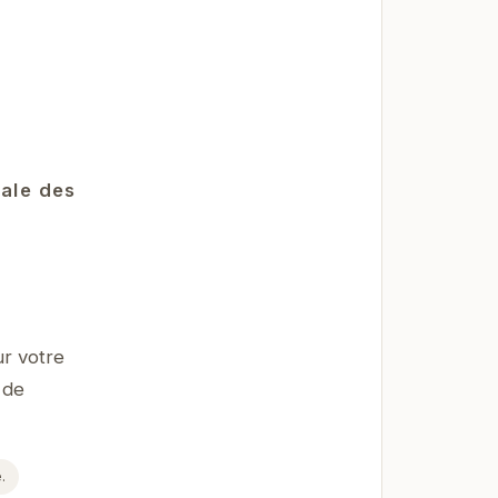
rale des
r votre
 de
.