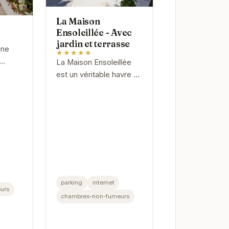
La Maison
Ensoleillée - Avec
jardin et terrasse
une
★★★★★
La Maison Ensoleillée
Agde.
est un véritable havre de
paix au cœur d'Agde.
Avec son jardin privé et
sa terrasse ensoleillée,
vivial,
elle offre un cadre...
parking
internet
urs
chambres-non-fumeurs