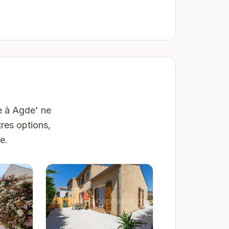
e à Agde' ne
res options,
e.