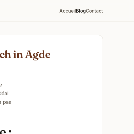
Accueil
Blog
Contact
ach in Agde
e
déal
s pas
e :