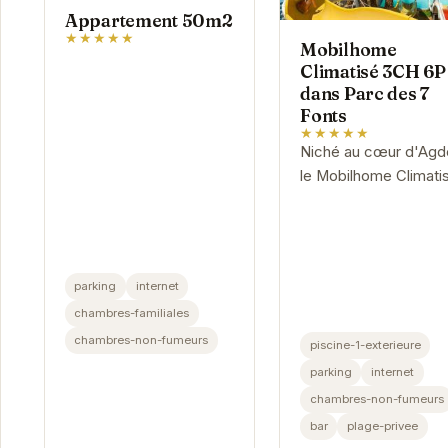
Appartement 50m2
★★★★★
Mobilhome
Climatisé 3CH 6P
dans Parc des 7
Fonts
★★★★★
Niché au cœur d'Agd
le Mobilhome Climati
3CH 6P dans Parc d
7 Fonts offre un cadr
idyllique pour des
vacances relaxantes.
parking
internet
Avec sa piscine...
chambres-familiales
chambres-non-fumeurs
piscine-1-exterieure
parking
internet
chambres-non-fumeurs
bar
plage-privee