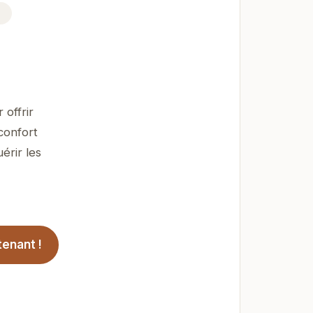
offrir
confort
érir les
enant !