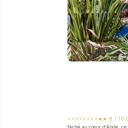
⭐⭐⭐⭐⭐⭐⭐⭐★★ 8 / 10 (
Niché au cœur d'Agde, ce 