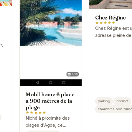
Chez Régine
★★★★★
Chez Régine est 
adresse pleine de
charme située à 
e,
L'établissement
sé
propose un
es
hébergement
e
confortable et con
idéal pour un...
Mobil home 6 place
a 900 mètres de la
parking
internet
plage
chambres-non-fume
★★★★★
Niché à proximité des
plages d'Agde, ce