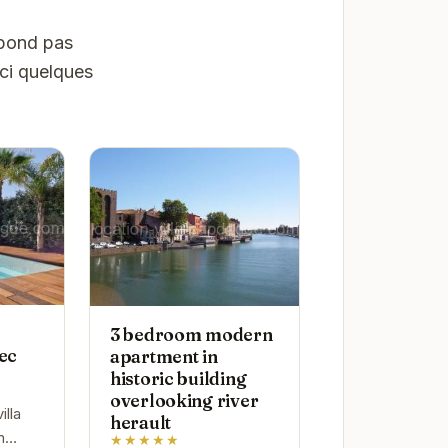
spond pas
ici quelques
3 bedroom modern
vec
apartment in
historic building
overlooking river
lla
herault
n
★★★★★