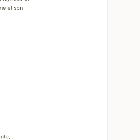
me et son
ante,