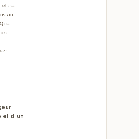
 et de
ous au
 Que
 un
rez-
geur
é et d'un