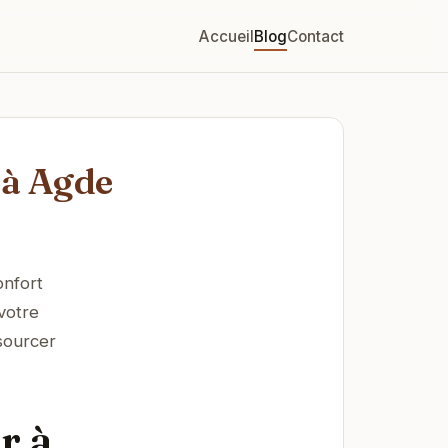
Accueil
Blog
Contact
 à Agde
onfort
votre
ssourcer
r à