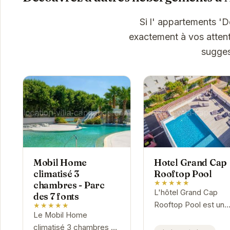
Si l' appartements '
exactement à vos attent
sugges
Mobil Home
Hotel Grand Cap
climatisé 3
Rooftop Pool
★★★★★
chambres - Parc
L'hôtel Grand Cap
des 7 fonts
Rooftop Pool est un
★★★★★
Le Mobil Home
havre de paix au cœu
climatisé 3 chambres au
d'Agde. Son