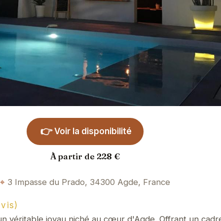
👉
Voir la disponibilité
À partir de 228 €
3 Impasse du Prado, 34300 Agde, France
vis)
n véritable joyau niché au cœur d'Agde. Offrant un cadre 