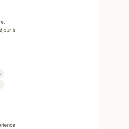
re.
éjour à
.
érience