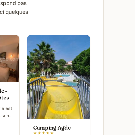
respond pas
ici quelques
e -
ôtes
le est
ison
s le
Camping Agde
'Agde.
★★★★★