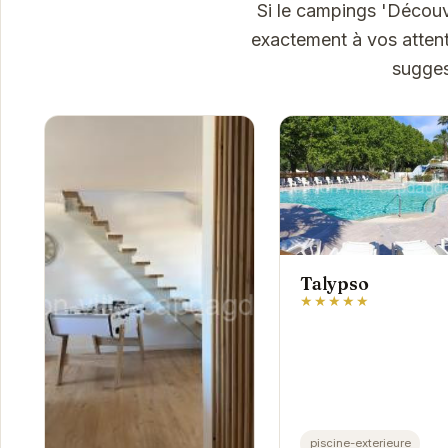
Si le campings 'Découv
exactement à vos attent
sugges
Talypso
★★★★★
piscine-exterieure