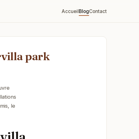
Accueil
Blog
Contact
villa park
uvre
lations
mis, le
villa