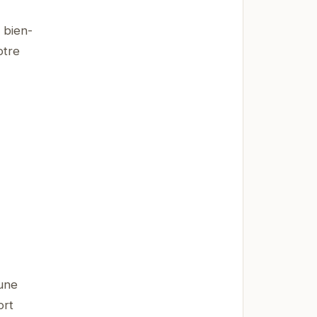
 bien-
otre
 une
ort