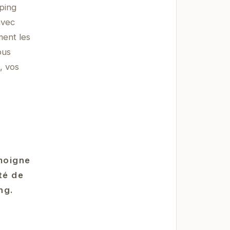
ping
avec
ment les
ous
, vos
émoigne
té de
ng.