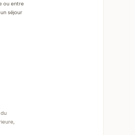
le ou entre
 un séjour
 du
rieure,