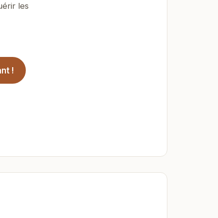
érir les
nt !