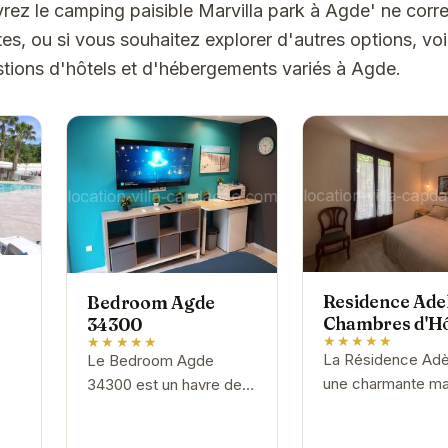
rez le camping paisible Marvilla park à Agde' ne cor
es, ou si vous souhaitez explorer d'autres options, vo
tions d'hôtels et d'hébergements variés à Agde.
Residence Adel
Bedroom Agde
Chambres d'H
34300
★★★★★
★★★★★
La Résidence Adè
Le Bedroom Agde
une charmante ma
34300 est un havre de
d'hôtes située dan
paix au cœur d'Agde.
cœur historique d
Avec ses chambres