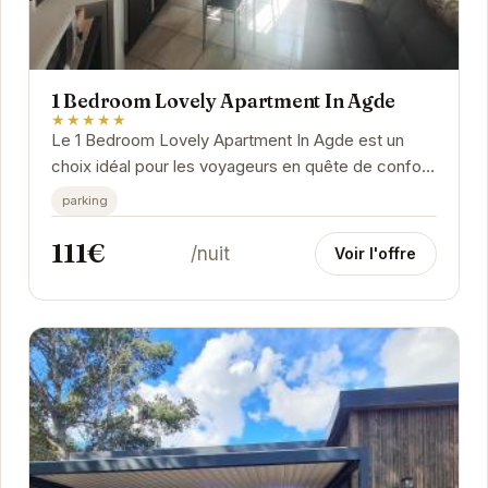
1 Bedroom Lovely Apartment In Agde
★★★★★
Le 1 Bedroom Lovely Apartment In Agde est un
choix idéal pour les voyageurs en quête de confort
et de commodité à Agde. Son emplacement...
parking
111€
/nuit
Voir l'offre