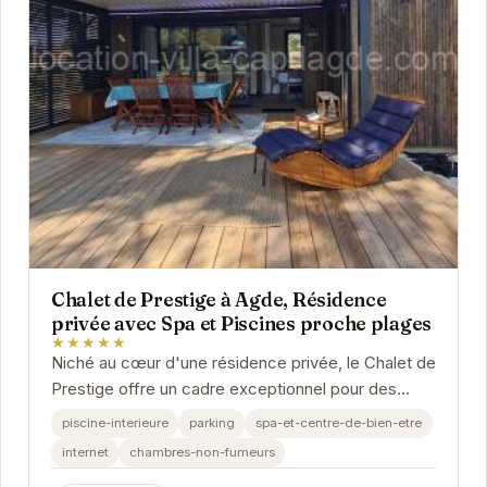
Chalet de Prestige à Agde, Résidence
privée avec Spa et Piscines proche plages
★★★★★
Niché au cœur d'une résidence privée, le Chalet de
Prestige offre un cadre exceptionnel pour des
vacances inoubliables. Son spa, ses piscines et...
piscine-interieure
parking
spa-et-centre-de-bien-etre
internet
chambres-non-fumeurs