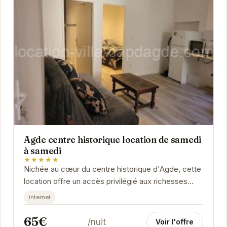
Agde centre historique location de samedi
à samedi
★★★★★
Nichée au cœur du centre historique d'Agde, cette
location offre un accès privilégié aux richesses
culturelles et historiques de la ville. À...
internet
65€
/nuit
Voir l'offre