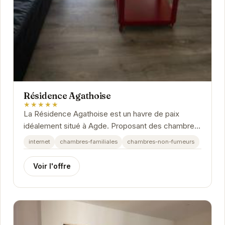
Résidence Agathoise
★★★★★
La Résidence Agathoise est un havre de paix
idéalement situé à Agde. Proposant des chambres
confortables et modernes, l'établissement offre
internet
chambres-familiales
chambres-non-fumeurs
un...
Voir l'offre