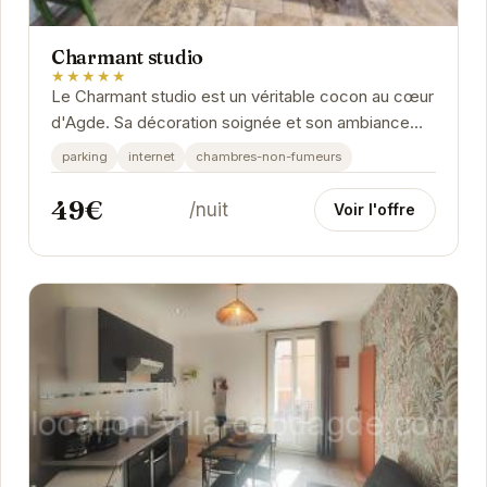
Charmant studio
★★★★★
Le Charmant studio est un véritable cocon au cœur
d'Agde. Sa décoration soignée et son ambiance
chaleureuse vous invitent à la détente....
parking
internet
chambres-non-fumeurs
49€
/nuit
Voir l'offre