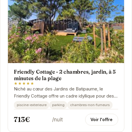
Friendly Cottage - 2 chambres, jardin, à 5
minutes de la plage
★★★★★
Niché au cœur des Jardins de Batipaume, le
Friendly Cottage offre un cadre idyllique pour des
vacances inoubliables. Son jardin privatif est une...
piscine-exterieure
parking
chambres-non-fumeurs
713€
/nuit
Voir l'offre