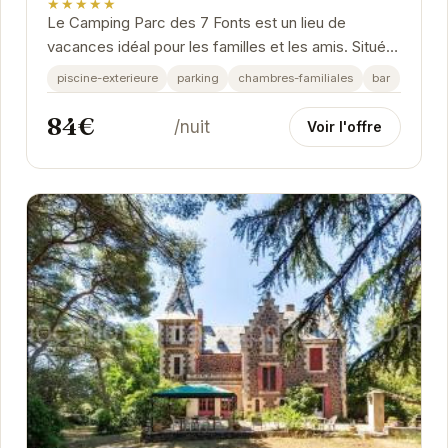
★★★★★
Le Camping Parc des 7 Fonts est un lieu de
vacances idéal pour les familles et les amis. Situé à
Agde, il offre un accès facile aux plages et aux...
piscine-exterieure
parking
chambres-familiales
bar
84€
/nuit
Voir l'offre