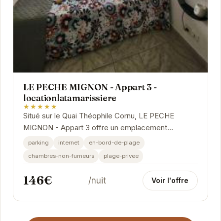
LE PECHE MIGNON - Appart 3 -
locationlatamarissiere
★★★★★
Situé sur le Quai Théophile Cornu, LE PECHE
MIGNON - Appart 3 offre un emplacement
privilégié pour explorer Agde. Avec ses
parking
internet
en-bord-de-plage
équipements modernes...
chambres-non-fumeurs
plage-privee
146€
/nuit
Voir l'offre