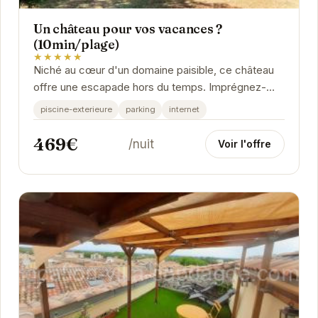
Un château pour vos vacances ?
(10min/plage)
★★★★★
Niché au cœur d'un domaine paisible, ce château
offre une escapade hors du temps. Imprégnez-
vous de l'histoire des lieux tout en profitant du...
piscine-exterieure
parking
internet
469€
/nuit
Voir l'offre