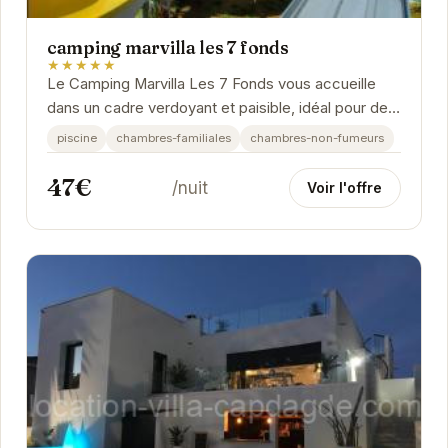
camping marvilla les 7 fonds
★★★★★
Le Camping Marvilla Les 7 Fonds vous accueille
dans un cadre verdoyant et paisible, idéal pour des
vacances relaxantes. Profitez de la piscine, des...
piscine
chambres-familiales
chambres-non-fumeurs
47€
/nuit
Voir l'offre