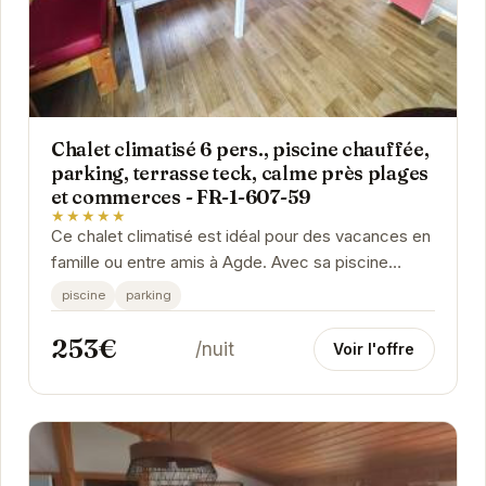
Chalet climatisé 6 pers., piscine chauffée,
parking, terrasse teck, calme près plages
et commerces - FR-1-607-59
★★★★★
Ce chalet climatisé est idéal pour des vacances en
famille ou entre amis à Agde. Avec sa piscine
chauffée, son parking privé et sa terrasse en...
piscine
parking
253€
/nuit
Voir l'offre