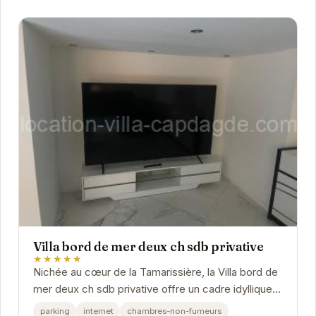
Villa bord de mer deux ch sdb privative
★★★★★
Nichée au cœur de la Tamarissière, la Villa bord de
mer deux ch sdb privative offre un cadre idyllique
pour des vacances relaxantes. Ses deux...
parking
internet
chambres-non-fumeurs