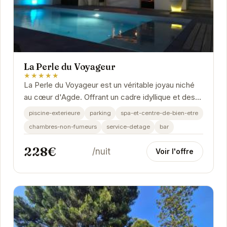
La Perle du Voyageur
★★★★★
La Perle du Voyageur est un véritable joyau niché
au cœur d'Agde. Offrant un cadre idyllique et des
prestations haut de gamme, cet établissement...
piscine-exterieure
parking
spa-et-centre-de-bien-etre
chambres-non-fumeurs
service-detage
bar
228€
/nuit
Voir l'offre