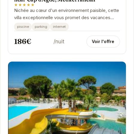
★★★★★
Nichée au cœur d'un environnement paisible, cette
villa exceptionnelle vous promet des vacances
inoubliables. Avec sa piscine chauffée, son spa...
piscine
parking
internet
186€
/nuit
Voir l'offre