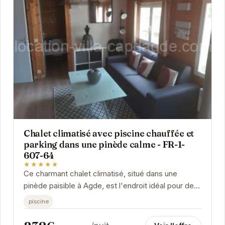
Chalet climatisé avec piscine chauffée et
parking dans une pinède calme - FR-1-
607-64
★★★★★
Ce charmant chalet climatisé, situé dans une
pinède paisible à Agde, est l'endroit idéal pour des
vacances relaxantes. Avec sa piscine chauffée...
piscine