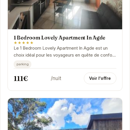
1 Bedroom Lovely Apartment In Agde
★★★★★
Le 1 Bedroom Lovely Apartment In Agde est un
choix idéal pour les voyageurs en quête de confort
et de commodité à Agde. Son emplacement...
parking
111€
/nuit
Voir l'offre