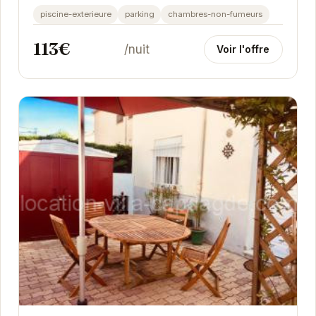
piscine chauffée, ses deux chambres...
piscine-exterieure
parking
chambres-non-fumeurs
113€
/nuit
Voir l'offre