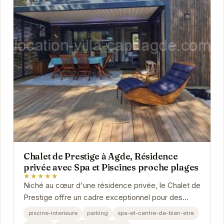
Chalet de Prestige à Agde, Résidence
privée avec Spa et Piscines proche plages
★★★★★
Niché au cœur d'une résidence privée, le Chalet de
Prestige offre un cadre exceptionnel pour des
vacances inoubliables. Son spa, ses piscines et...
piscine-interieure
parking
spa-et-centre-de-bien-etre