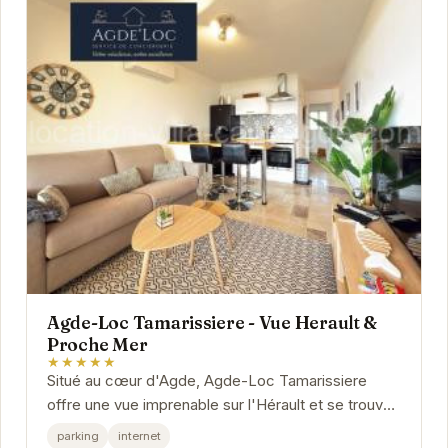
Agde-Loc Tamarissiere - Vue Herault &
Proche Mer
★★★★★
Situé au cœur d'Agde, Agde-Loc Tamarissiere
offre une vue imprenable sur l'Hérault et se trouve
à proximité de la mer. Cet hébergement est...
parking
internet