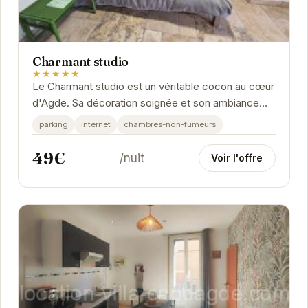
Charmant studio
★★★★★
Le Charmant studio est un véritable cocon au cœur
d'Agde. Sa décoration soignée et son ambiance
chaleureuse vous invitent à la détente....
parking
internet
chambres-non-fumeurs
49€
/nuit
Voir l'offre