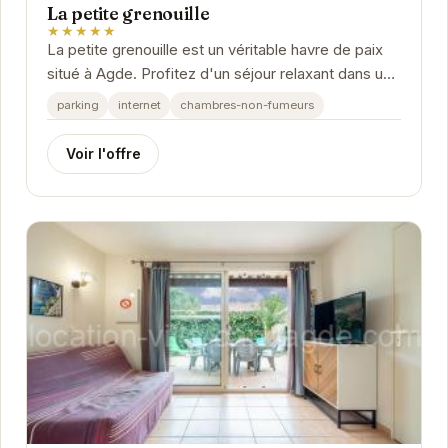
La petite grenouille
★★★★★
La petite grenouille est un véritable havre de paix
situé à Agde. Profitez d'un séjour relaxant dans un
cadre confortable et convivial.
parking
internet
chambres-non-fumeurs
Voir l'offre