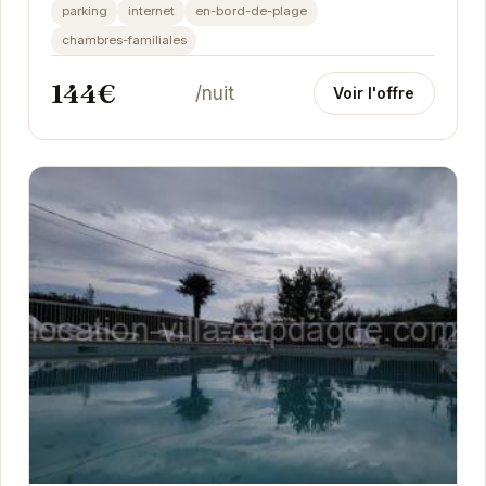
vacances relaxantes. Avec sa proximité avec la...
parking
internet
en-bord-de-plage
chambres-familiales
144€
/nuit
Voir l'offre