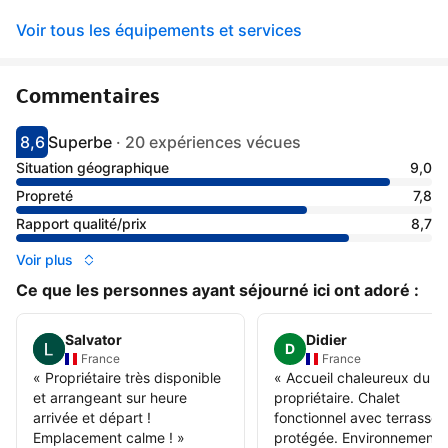
Voir tous les équipements et services
Commentaires
8,6
Superbe
·
20 expériences vécues
Avec une note de 8.6
superbe
Situation géographique
9,0
Propreté
7,8
Rapport qualité/prix
8,7
Voir plus
Ce que les personnes ayant séjourné ici ont adoré :
Salvator
Didier
D
France
France
«
Propriétaire très disponible
«
Accueil chaleureux du
et arrangeant sur heure
propriétaire. Chalet
arrivée et départ !
fonctionnel avec terrasse
Emplacement calme !
»
protégée. Environnement t