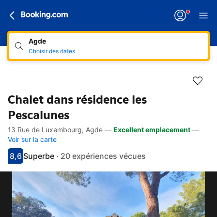
Agde
Choisir des dates
Chalet dans résidence les
Pescalunes
13 Rue de Luxembourg, Agde
—
Excellent emplacement
—
Accès rapides
Aller à la description
Aller aux équipements
Aller aux hébergements
Aller aux conditions
Voir sur la carte
8,6
Superbe
·
20 expériences vécues
Avec une note de 8.6
superbe