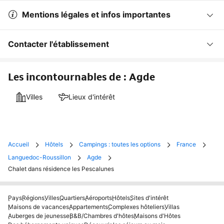
Mentions légales et infos importantes
Contacter l'établissement
Les incontournables de : Agde
Villes
Lieux d'intérêt
Accueil
Hôtels
Campings : toutes les options
France
Languedoc-Roussillon
Agde
Chalet dans résidence les Pescalunes
Pays
Régions
Villes
Quartiers
Aéroports
Hôtels
Sites d'intérêt
Maisons de vacances
Appartements
Complexes hôteliers
Villas
Auberges de jeunesse
B&B/Chambres d'hôtes
Maisons d'Hôtes