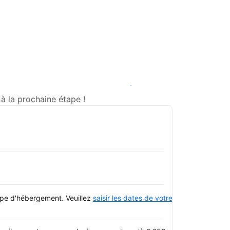
Voir les disponibilités
à la prochaine étape !
type d'hébergement. Veuillez
saisir les dates de votre séjour
et consulte