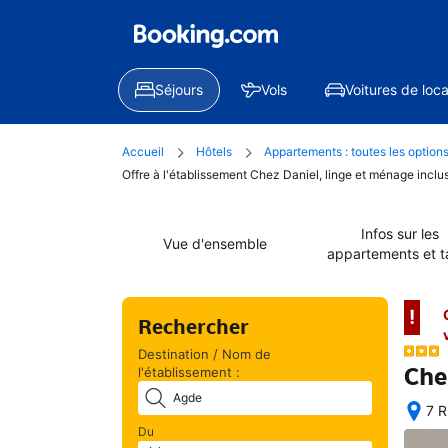
Séjours
Vols
Voitures de loca
Accueil
Hôtels
Appartements : toutes les option
Offre à l'établissement Chez Daniel, linge et ménage inclu
Infos sur les
Vue d'ensemble
appartements et ta
!
Rechercher
Destination / Nom de
Che
l'établissement :
7 R
Exc
Du