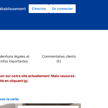
établissement
S'inscrire
Se connecter
Mentions légales et
Commentaires clients
infos importantes
(5)
on sur notre site actuellement. Mais rassurez-
té en cliquant
ici
.
oir la carte