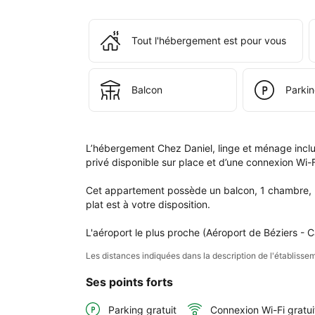
à 
l'é
Tout l'hébergement est pour vous
Che
Dani
ling
et 
Balcon
Parkin
mén
incl
L’hébergement Chez Daniel, linge et ménage inclus
privé disponible sur place et d’une connexion Wi-Fi
Cet appartement possède un balcon, 1 chambre, un
plat est à votre disposition.

L'aéroport le plus proche (Aéroport de Béziers - 
Les distances indiquées dans la description de l'établis
Ses points forts
Parking gratuit
Connexion Wi-Fi gratui