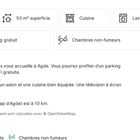
tablissement 
50 m² superficie
Cuisine
Lav
z 
el, 
e 
g gratuit
Chambres non-fumeurs
age 
us.
 vous accueille à Agde. Vous pourrez profiter d’un parking 
 gratuite.

 salon et une cuisine bien équipée. Une télévision à écran 
Cap d'Agde) est à 10 km.
sement sont calculées avec © OpenStreetMap.
te
Chambres non-fumeurs