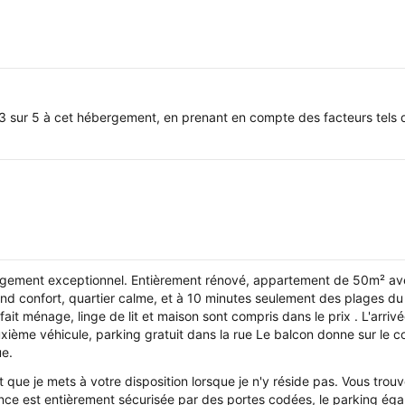
3 sur 5 à cet hébergement, en prenant en compte des facteurs tels q
ogement exceptionnel. Entièrement rénové, appartement de 50m² ave
nd confort, quartier calme, et à 10 minutes seulement des plages du
ait ménage, linge de lit et maison sont compris dans le prix . L'arri
euxième véhicule, parking gratuit dans la rue Le balcon donne sur le c
ue.
que je mets à votre disposition lorsque je n'y réside pas. Vous tro
nce est entièrement sécurisée par des portes codées, le parking éga