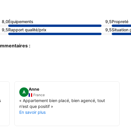
8,0
Équipements
9,5
Propreté
9,5
Rapport qualité/prix
9,5
Situation
commentaires :
Anne
A
France
s
«
Appartement bien placé, bien agencé, tout
n'est que positif
»
En savoir plus