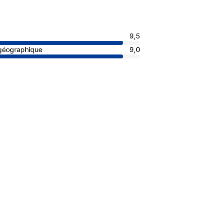
9,5
 géographique
9,0