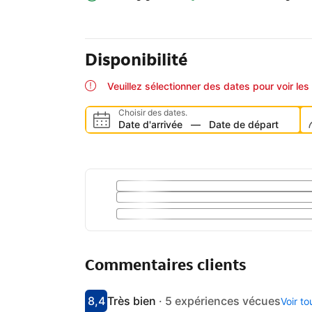
Disponibilité
Veuillez sélectionner des dates pour voir les 
Choisir des dates.
Date d'arrivée
—
Date de départ
Commentaires clients
8,4
Très bien
·
5 expériences vécues
Voir t
Avec une note de 8.4
très bien