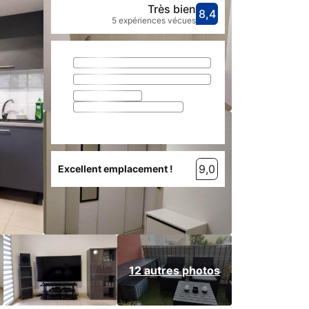
Très bien
8,4
Avec une not
très bien
5 expériences vécues
9,0
Excellent emplacement !
12 autres photos