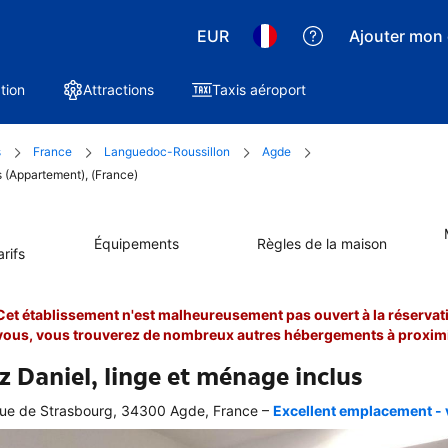
EUR
Ajouter mon 
tion
Attractions
Taxis aéroport
s
France
Languedoc-Roussillon
Agde
s (Appartement), (France)
Équipements
Règles de la maison
rifs
Cet établissement n'est malheureusement pas ouvert à la réservati
vous, vous trouverez de nombreux autres hébergements à proximi
z Daniel, linge et ménage inclus
–
ue de Strasbourg, 34300 Agde, France
Excellent emplacement - v
ellente