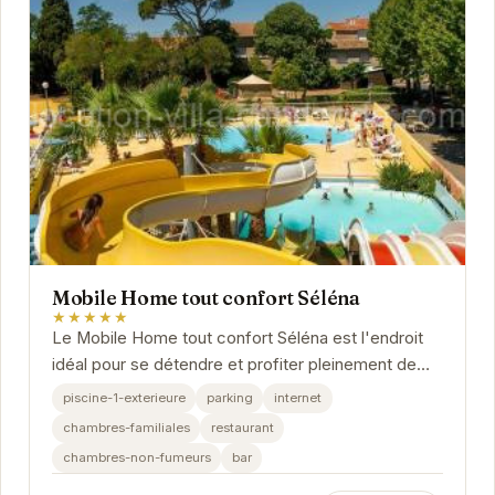
Mobile Home tout confort Séléna
★★★★★
Le Mobile Home tout confort Séléna est l'endroit
idéal pour se détendre et profiter pleinement de
ses vacances. Situé à Agde, il offre un...
piscine-1-exterieure
parking
internet
chambres-familiales
restaurant
chambres-non-fumeurs
bar