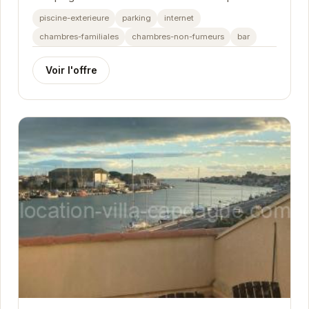
est l'endroit idéal pour des vacances en famille ou
piscine-exterieure
parking
internet
entre...
chambres-familiales
chambres-non-fumeurs
bar
Voir l'offre