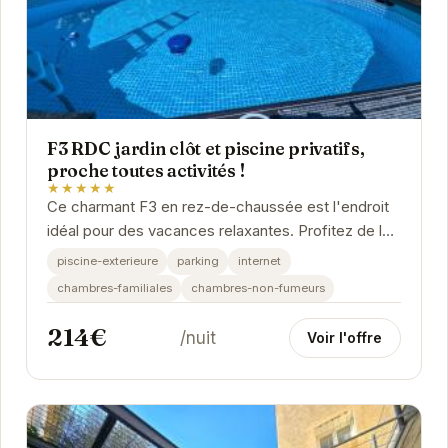
F3 RDC jardin clôt et piscine privatifs,
proche toutes activités !
★★★★★
Ce charmant F3 en rez-de-chaussée est l'endroit
idéal pour des vacances relaxantes. Profitez de la
piscine privative, du jardin clôturé et de la...
piscine-exterieure
parking
internet
chambres-familiales
chambres-non-fumeurs
214€
/nuit
Voir l'offre