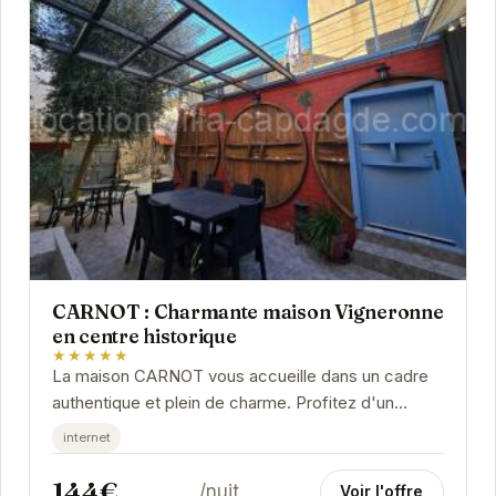
CARNOT : Charmante maison Vigneronne
en centre historique
★★★★★
La maison CARNOT vous accueille dans un cadre
authentique et plein de charme. Profitez d'un
séjour paisible au cœur d'Agde, à proximité des...
internet
144€
/nuit
Voir l'offre