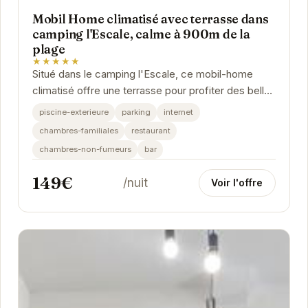
Mobil Home climatisé avec terrasse dans
camping l'Escale, calme à 900m de la
plage
★★★★★
Situé dans le camping l'Escale, ce mobil-home
climatisé offre une terrasse pour profiter des belles
journées ensoleillées. À proximité de la...
piscine-exterieure
parking
internet
chambres-familiales
restaurant
chambres-non-fumeurs
bar
149€
/nuit
Voir l'offre