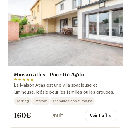
Maison Atlas - Pour 6 à Agde
★★★★★
La Maison Atlas est une villa spacieuse et
lumineuse, idéale pour les familles ou les groupes
d'amis. Son emplacement privilégié à Agde vous...
parking
internet
chambres-non-fumeurs
160€
/nuit
Voir l'offre