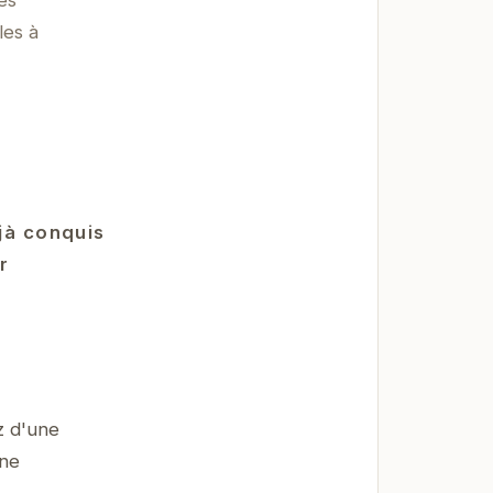
es
les à
éjà conquis
r
z d'une
une