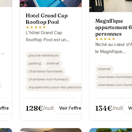
Hotel Grand Cap
Magnifique
Rooftop Pool
appartement 6
★★★★★
L'hôtel Grand Cap
personnes
★★★★★
Rooftop Pool est un
Niché au cœur d'
havre de paix au cœur
le Magnifique
 au
d'Agde. Son
piscine-exterieure
appartement 6
e
emplacement privilégié
parking
internet
personnes offre u
et ses équipements
internet
chambres-familiales
cadre idéal pour 
l à
modernes vous
chambres-familiales
vacances relaxant
chambres-non-fumeurs
garantissent un...
chambres-non-fume
Son emplacement
equipements-pour-les-personnes-handicapees
privilégié permet..
134€
128€
/nuit
/nuit
Vo
offre
Voir l'offre