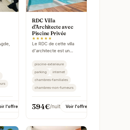
RDC Villa
d'Architecte avec
Piscine Privée
★★★★★
Agde,
Le RDC de cette villa
d'architecte est un
havre de paix idéal pour
n
des vacances en famille
piscine-exterieure
des
ou entre amis. L'espace
parking
internet
es.
de vie s'ouvre sur une
chambres-familiales
urs
terrasse...
chambres-non-fumeurs
.
394€
/nuit
ir l'offre
Voir l'offre