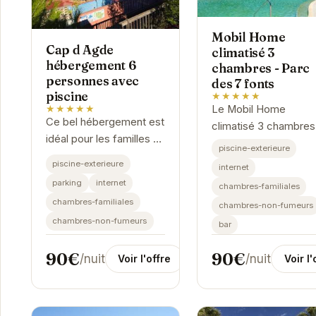
Mobil Home
Cap d Agde
climatisé 3
hébergement 6
chambres - Parc
personnes avec
des 7 fonts
piscine
★★★★★
★★★★★
Le Mobil Home
Ce bel hébergement est
climatisé 3 chambres
idéal pour les familles ou
Parc des 7 fonts offr
piscine-exterieure
groupes d'amis jusqu'à
un hébergement
piscine-exterieure
internet
6 personnes. Il dispose
confortable et familia
parking
internet
chambres-familiales
d'une piscine privée
Agde. Situé dans un
chambres-familiales
pour des moments de...
chambres-non-fumeurs
cadre verdoyant, il...
chambres-non-fumeurs
bar
90€
90€
/nuit
/nuit
Voir l'offre
Voir l'