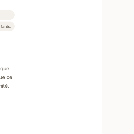
fants.
ique.
Que ce
ité.