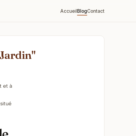
Accueil
Blog
Contact
 Jardin"
 et à
situé
de