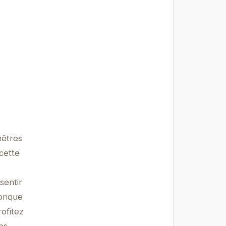
nêtres
cette
sentir
orique
rofitez