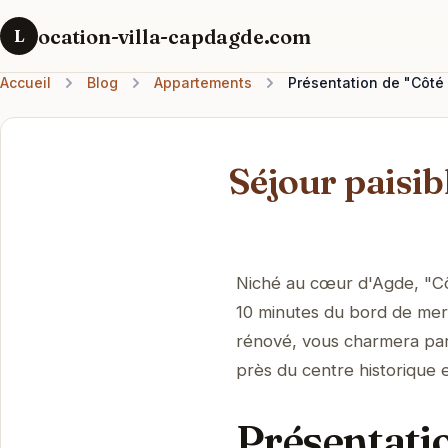
ocation-villa-capdagde.com
L
Accueil
Blog
Appartements
Présentation de "Côté
Séjour paisib
Niché au cœur d'Agde, "Côt
10 minutes du bord de mer
rénové, vous charmera par 
près du centre historique e
Présentatio