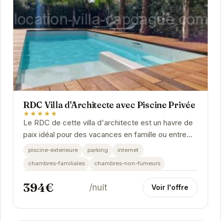
RDC Villa d'Architecte avec Piscine Privée
★★★★★
Le RDC de cette villa d'architecte est un havre de
paix idéal pour des vacances en famille ou entre
amis. L'espace de vie s'ouvre sur une terrasse...
piscine-exterieure
parking
internet
chambres-familiales
chambres-non-fumeurs
394€
/nuit
Voir l'offre