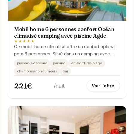
Mobil home 6 personnes confort Océan
climatisé camping avec piscine Agde
★★★★★
Ce mobil-home climatisé offre un confort optimal
pour 6 personnes. Situé dans un camping avec
piscine à Agde, il est idéalement placé pour...
piscine-exterieure
parking
en-bord-de-plage
chambres-non-fumeurs
bar
221€
/nuit
Voir l'offre