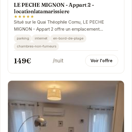
LE PECHE MIGNON - Appart 2 -
locationlatamarissiere
★★★★★
Situé sur le Quai Théophile Cornu, LE PECHE
MIGNON - Appart 2 offre un emplacement
privilégié pour explorer Agde. Avec ses
parking
internet
en-bord-de-plage
équipements modernes...
chambres-non-fumeurs
149€
/nuit
Voir l'offre