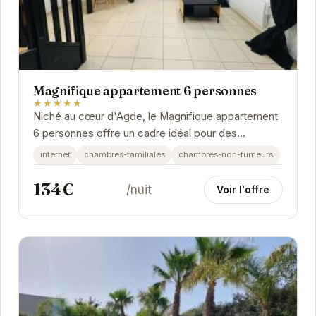
Magnifique appartement 6 personnes
★★★★★
Niché au cœur d'Agde, le Magnifique appartement
6 personnes offre un cadre idéal pour des
vacances relaxantes. Son emplacement privilégié
internet
chambres-familiales
chambres-non-fumeurs
permet...
134€
/nuit
Voir l'offre