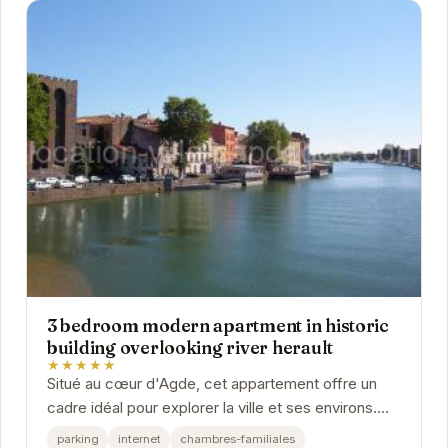
3 bedroom modern apartment in historic
building overlooking river herault
★★★★★
Situé au cœur d'Agde, cet appartement offre un
cadre idéal pour explorer la ville et ses environs.
Avec ses trois chambres spacieuses, sa cuisine...
parking
internet
chambres-familiales