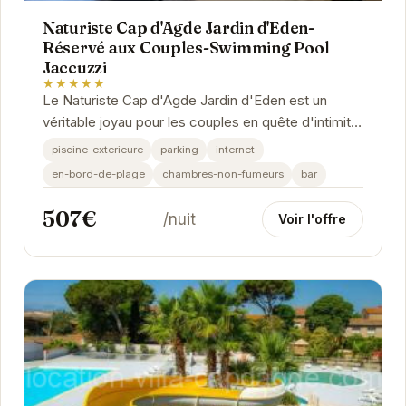
Naturiste Cap d'Agde Jardin d'Eden-
Réservé aux Couples-Swimming Pool
Jaccuzzi
★★★★★
Le Naturiste Cap d'Agde Jardin d'Eden est un
véritable joyau pour les couples en quête d'intimité
et de détente. Son emplacement privilégié au...
piscine-exterieure
parking
internet
en-bord-de-plage
chambres-non-fumeurs
bar
507€
/nuit
Voir l'offre