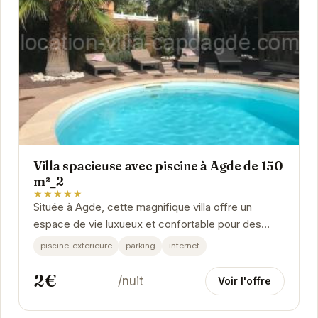
Villa spacieuse avec piscine à Agde de 150
m²_2
★★★★★
Située à Agde, cette magnifique villa offre un
espace de vie luxueux et confortable pour des
vacances parfaites. La piscine privée est
piscine-exterieure
parking
internet
l'endroit...
2€
/nuit
Voir l'offre