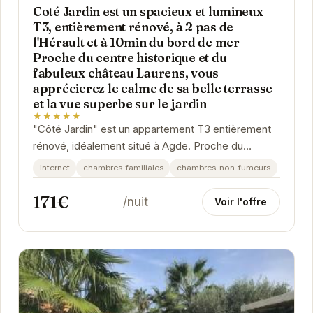
Coté Jardin est un spacieux et lumineux
T3, entièrement rénové, à 2 pas de
l'Hérault et à 10min du bord de mer
Proche du centre historique et du
fabuleux château Laurens, vous
apprécierez le calme de sa belle terrasse
et la vue superbe sur le jardin
★★★★★
"Côté Jardin" est un appartement T3 entièrement
rénové, idéalement situé à Agde. Proche du
centre-ville, des commerces et des attractions...
internet
chambres-familiales
chambres-non-fumeurs
171€
/nuit
Voir l'offre