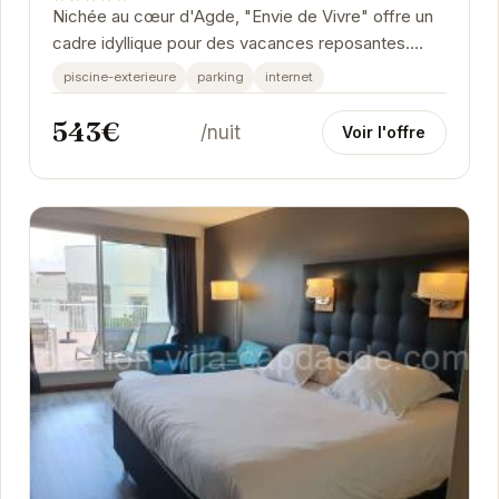
Nichée au cœur d'Agde, "Envie de Vivre" offre un
cadre idyllique pour des vacances reposantes.
Avec sa piscine extérieure, son parking et son...
piscine-exterieure
parking
internet
543€
/nuit
Voir l'offre