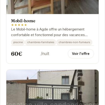
Mobil-home
★★★★★
Le Mobil-home à Agde offre un hébergement
confortable et fonctionnel pour des vacances
réussies. Profitez d'un environnement calme et
piscine
chambres-familiales
chambres-non-fumeurs
convivial,...
60€
/nuit
Voir l'offre