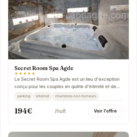
Secret Room Spa Agde
★★★★★
Le Secret Room Spa Agde est un lieu d'exception
conçu pour les couples en quête d'intimité et de
détente. L'établissement offre un cadre...
parking
internet
chambres-non-fumeurs
194€
/nuit
Voir l'offre