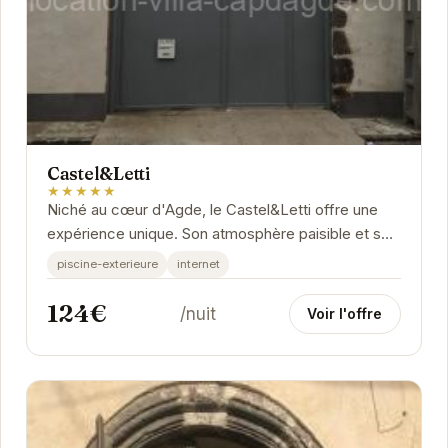
Castel&Letti
★★★★★
Niché au cœur d'Agde, le Castel&Letti offre une
expérience unique. Son atmosphère paisible et son
service attentionné en font un lieu idéal...
piscine-exterieure
internet
124€
/nuit
Voir l'offre