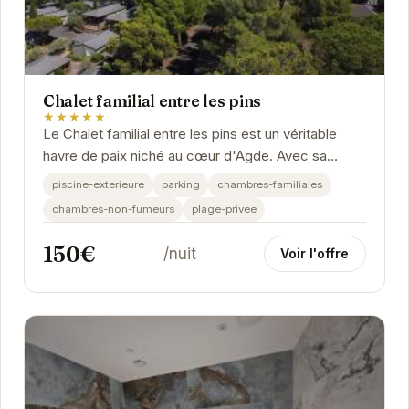
Chalet familial entre les pins
★★★★★
Le Chalet familial entre les pins est un véritable
havre de paix niché au cœur d'Agde. Avec sa
piscine extérieure, sa plage privée et ses...
piscine-exterieure
parking
chambres-familiales
chambres-non-fumeurs
plage-privee
150€
/nuit
Voir l'offre