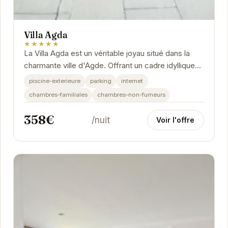
Villa Agda
★★★★★
La Villa Agda est un véritable joyau situé dans la
charmante ville d'Agde. Offrant un cadre idyllique
pour des vacances en famille ou entre amis,...
piscine-exterieure
parking
internet
chambres-familiales
chambres-non-fumeurs
358€
/nuit
Voir l'offre