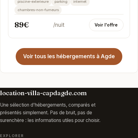
piscine-exterieure
parking
internet
chambres-non-fumeurs
89€
/nuit
Voir l'offre
Voir tous les hébergements à Agde
location-villa-capdagde.com
Une sélection d'hébergements, comparés et
présentés simplement. Pas de bruit, pas de
surenchère : les informations utiles pour choisir.
EXPLORER