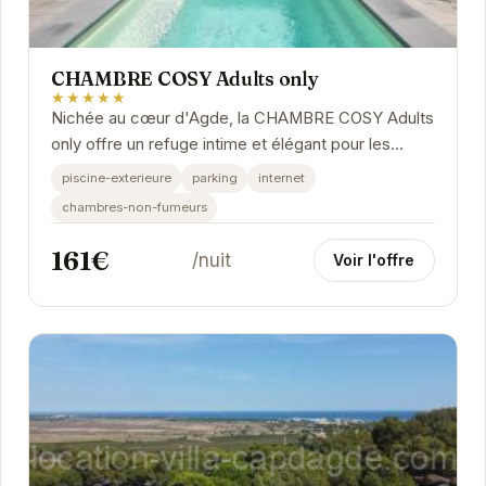
CHAMBRE COSY Adults only
★★★★★
Nichée au cœur d'Agde, la CHAMBRE COSY Adults
only offre un refuge intime et élégant pour les
couples en quête de tranquillité. Son atmosphère...
piscine-exterieure
parking
internet
chambres-non-fumeurs
161€
/nuit
Voir l'offre