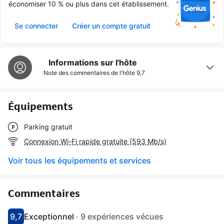
économiser 10 % ou plus dans cet établissement.
Se connecter
Créer un compte gratuit
Informations sur l'hôte
Note des commentaires de l'hôte
9,7
Équipements
Parking gratuit
Connexion Wi-Fi rapide gratuite (593 Mb/s)
Voir tous les équipements et services
Commentaires
9,7
Exceptionnel
·
9 expériences vécues
Avec une note de 9.7
exceptionnel