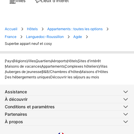
Villes
Lieux d'intérêt
Accueil
Hôtels
Appartements : toutes les options
France
Languedoc-Roussillon
Agde
Superbe appart neuf et cosy
Pays
Régions
Villes
Quartiers
Aéroports
Hôtels
Sites d'intérêt
Maisons de vacances
Appartements
Complexes hôteliers
Villas
Auberges de jeunesse
B&B/Chambres d'hôtes
Maisons d'Hôtes
Des hébergements uniques
Découvrir les séjours au mois
Assistance
À découvrir
Conditions et paramètres
Partenaires
À propos