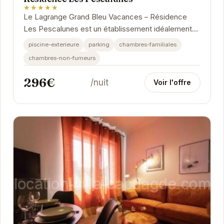
★★★★★
Le Lagrange Grand Bleu Vacances – Résidence
Les Pescalunes est un établissement idéalement
situé à Agde. Il propose des hébergements...
piscine-exterieure
parking
chambres-familiales
chambres-non-fumeurs
296€
/nuit
Voir l'offre