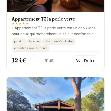
Appartement T3 la perle verte
★★★★★
L'Appartement T3 la perle verte est un choix idéal
pour ceux qui recherchent un séjour confortable et
relaxant à Agde. Avec ses chambres...
parking
internet
chambres-familiales
chambres-non-fumeurs
124€
/nuit
Voir l'offre