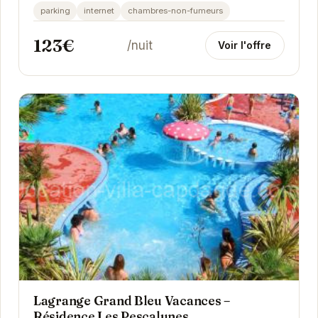
et de simplicité. Avec son ambiance...
parking
internet
chambres-non-fumeurs
123€
/nuit
Voir l'offre
Lagrange Grand Bleu Vacances –
Résidence Les Pescalunes