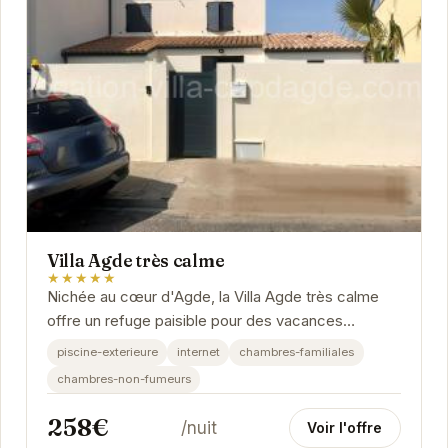
Villa Agde très calme
★★★★★
Nichée au cœur d'Agde, la Villa Agde très calme
offre un refuge paisible pour des vacances
inoubliables. Son atmosphère sereine et ses...
piscine-exterieure
internet
chambres-familiales
chambres-non-fumeurs
258€
/nuit
Voir l'offre