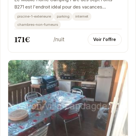
B271 est l'endroit idéal pour des vacances
relaxantes. Avec une piscine extérieure, un parking
piscine-1-exterieure
parking
internet
et une...
chambres-non-fumeurs
171€
/nuit
Voir l'offre