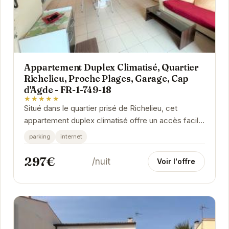
Appartement Duplex Climatisé, Quartier
Richelieu, Proche Plages, Garage, Cap
d'Agde - FR-1-749-18
★★★★★
Situé dans le quartier prisé de Richelieu, cet
appartement duplex climatisé offre un accès facile
aux plages et aux attractions d'Agde. Avec son...
parking
internet
297€
/nuit
Voir l'offre