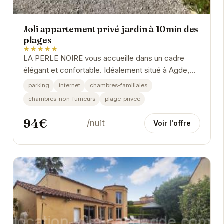
Joli appartement privé jardin à 10min des
plages
★★★★★
LA PERLE NOIRE vous accueille dans un cadre
élégant et confortable. Idéalement situé à Agde,
cet établissement vous propose des prestations
parking
internet
chambres-familiales
de...
chambres-non-fumeurs
plage-privee
94€
/nuit
Voir l'offre