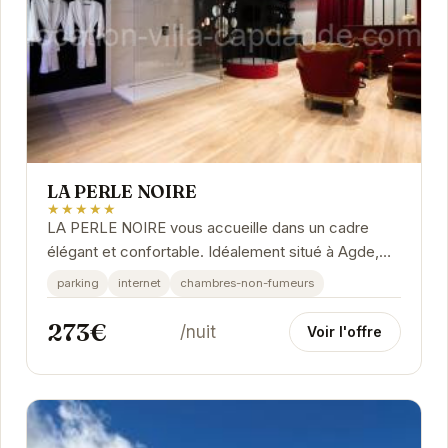
LA PERLE NOIRE
★★★★★
LA PERLE NOIRE vous accueille dans un cadre
élégant et confortable. Idéalement situé à Agde,
cet établissement vous propose des prestations
parking
internet
chambres-non-fumeurs
de...
273€
/nuit
Voir l'offre