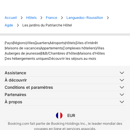
Accueil
Hôtels
France
Languedoc-Roussillon
Agde
Les jardins du Patriarche Hôtel
Pays
Régions
Villes
Quartiers
Aéroports
Hôtels
Sites d'intérêt
Maisons de vacances
Appartements
Complexes hôteliers
Villas
Auberges de jeunesse
B&B/Chambres d'hôtes
Maisons d'Hôtes
Des hébergements uniques
Découvrir les séjours au mois
Assistance
À découvrir
Conditions et paramètres
Partenaires
À propos
EUR
Sélectionnez votre langue
Sélectionnez votre devise
Booking.com fait partie de Booking Holdings Inc., le leader mondial des
voyages en ligne et services associés.