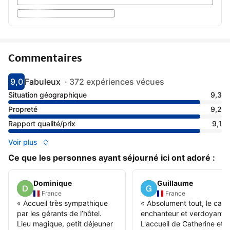
Commentaires
9,0
Fabuleux
·
372 expériences vécues
Avec une note de 9
fabuleux
Situation géographique
9,3
Propreté
9,2
Rapport qualité/prix
9,1
Voir plus
Ce que les personnes ayant séjourné ici ont adoré :
Dominique
Guillaume
France
France
«
Accueil très sympathique
«
Absolument tout, le cadr
par les gérants de l’hôtel.
enchanteur et verdoyant.
Lieu magique, petit déjeuner
L'accueil de Catherine et 