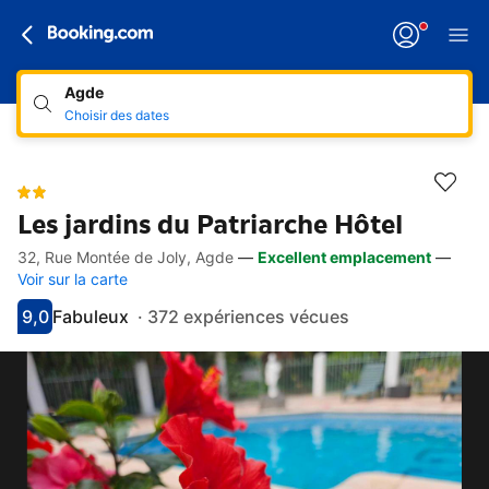
Agde
Choisir des dates
Les jardins du Patriarche Hôtel
32, Rue Montée de Joly, Agde
—
Excellent emplacement
—
Accès rapides
Aller à la description
Aller aux équipements
Aller aux hébergements
Aller aux conditions
Voir sur la carte
9,0
Fabuleux
·
372 expériences vécues
Avec une note de 9
fabuleux