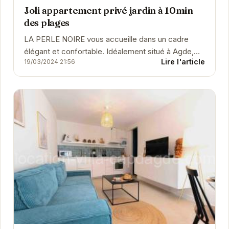
Joli appartement privé jardin à 10min
des plages
LA PERLE NOIRE vous accueille dans un cadre
élégant et confortable. Idéalement situé à Agde,
Lire l'article
19/03/2024 21:56
cet établissement vous propose des prestations
de...