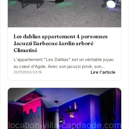
Les dahlias appartement 4 personnes
Jacuzzi Barbecue Jardin arboré
Climatisé
L'appartement "Les Dahlias" est un véritable joyau
au cœur d'Agde. Avec son jacuzzi privé, son
Lire l'article
20/11/2024 03:19
barbecue et son jardin arboré, il offre un cadre...