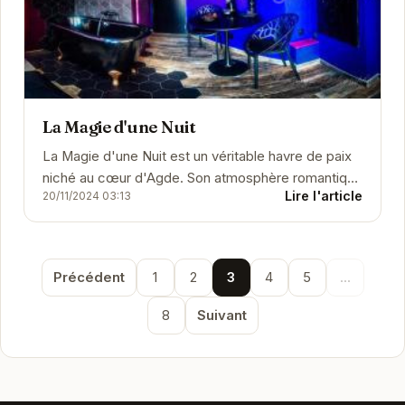
La Magie d'une Nuit
La Magie d'une Nuit est un véritable havre de paix
niché au cœur d'Agde. Son atmosphère romantique
Lire l'article
20/11/2024 03:13
et son décor élégant créent un cadre...
Précédent
1
2
3
4
5
...
8
Suivant