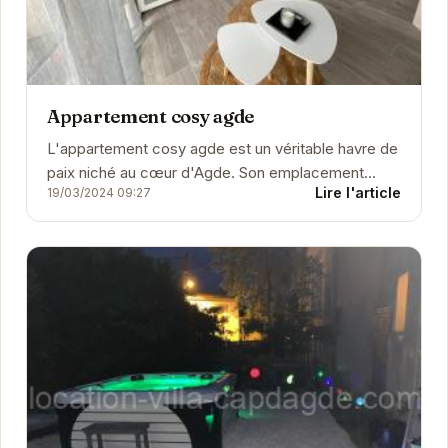
Appartement cosy agde
L'appartement cosy agde est un véritable havre de
paix niché au cœur d'Agde. Son emplacement
Lire l'article
19/03/2024 09:27
privilégié vous permettra de profiter pleinement...