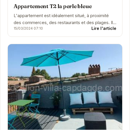
Appartement T2 la perle bleue
L'appartement est idéalement situé, à proximité
des commerces, des restaurants et des plages. Il
Lire l'article
15/03/2024 07:10
est équipé pour votre plus grand confort et...