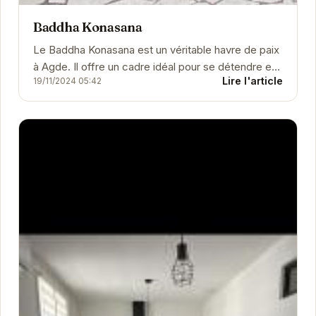
Baddha Konasana
Le Baddha Konasana est un véritable havre de paix
à Agde. Il offre un cadre idéal pour se détendre et
Lire l'article
19/11/2024 05:42
se ressourcer.