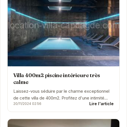
Villa 400m2 piscine intérieure très
calme
Laissez-vous séduire par le charme exceptionnel
de cette villa de 400m2. Profitez d'une intimité
Lire l'article
20/11/2024 02:56
absolue grâce à sa piscine intérieure, idéale...