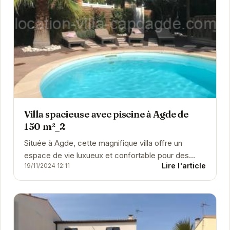
Villa spacieuse avec piscine à Agde de
150 m²_2
Située à Agde, cette magnifique villa offre un
espace de vie luxueux et confortable pour des
Lire l'article
19/11/2024 12:11
vacances parfaites. La piscine privée est
l'endroit...