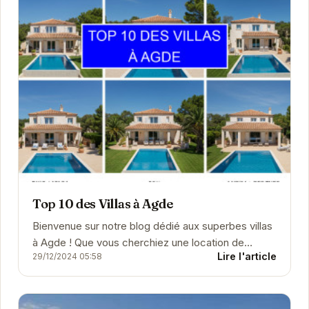
Top 10 des Villas à Agde
Bienvenue sur notre blog dédié aux superbes villas
à Agde ! Que vous cherchiez une location de
Lire l'article
29/12/2024 05:58
vacances idyllique au Cap d'Agde, un
investissement imm...