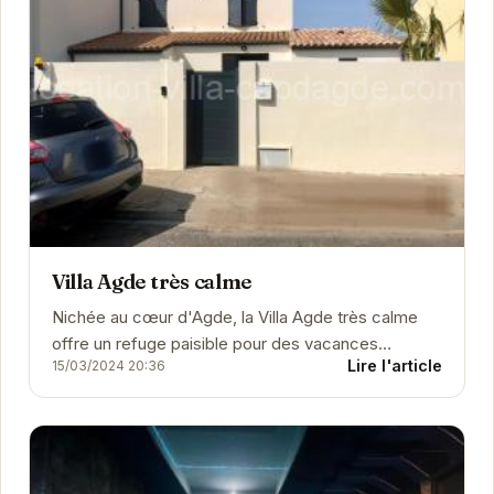
Villa Agde très calme
Nichée au cœur d'Agde, la Villa Agde très calme
offre un refuge paisible pour des vacances
Lire l'article
15/03/2024 20:36
inoubliables. Son atmosphère sereine et ses...