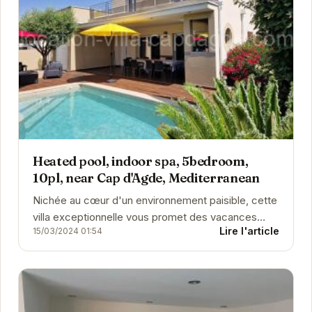
Heated pool, indoor spa, 5bedroom,
10pl, near Cap d'Agde, Mediterranean
Nichée au cœur d'un environnement paisible, cette
villa exceptionnelle vous promet des vacances
Lire l'article
15/03/2024 01:54
inoubliables. Avec sa piscine chauffée, son spa...