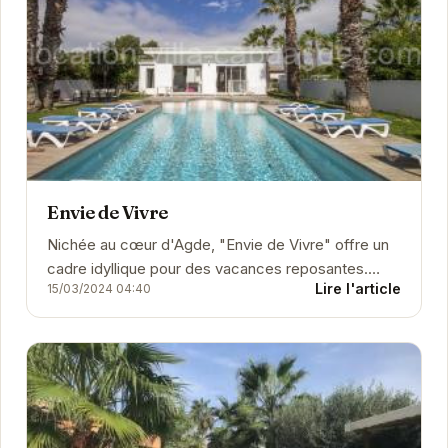
Envie de Vivre
Nichée au cœur d'Agde, "Envie de Vivre" offre un
cadre idyllique pour des vacances reposantes.
Lire l'article
15/03/2024 04:40
Avec sa piscine extérieure, son parking et son...