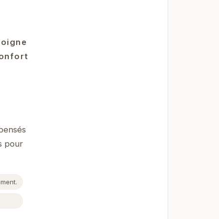
moigne
confort
 pensés
s pour
ement.