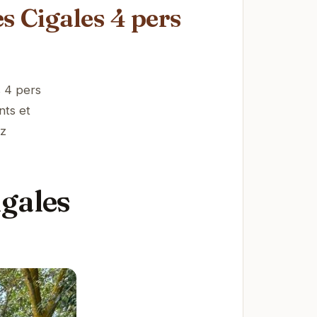
s Cigales 4 pers
s 4 pers
nts et
ez
igales