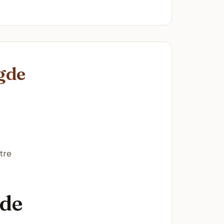
gde
tre
gde