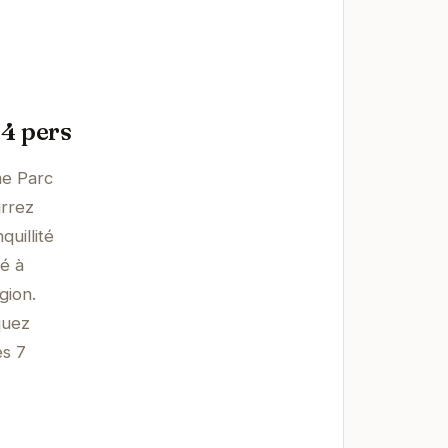
 4 pers
me Parc
urrez
uillité
té à
gion.
quez
es 7