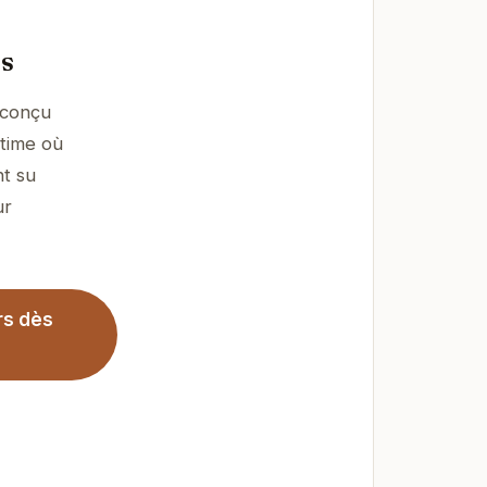
rs
 conçu
ntime où
nt su
ur
rs dès