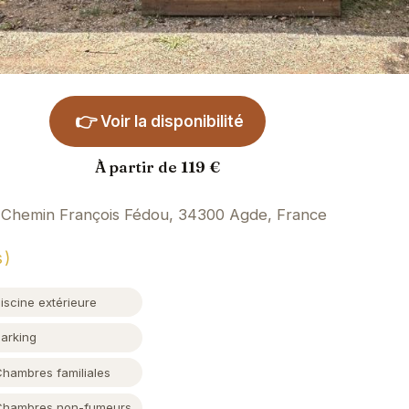
👉
Voir la disponibilité
À partir de 119 €
Chemin François Fédou, 34300 Agde, France
s)
iscine extérieure
Parking
Chambres familiales
Chambres non-fumeurs